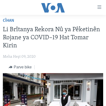
Lînkên
eksesibilîtî
Yekser
CÎHAN
here
DESTPÊK
Li Brîtanya Rekora Nû ya Pêketinên
naveroka
NÛÇE
serekî
Rojane ya COVID–19 Hat Tomar
HERÊMÊN KURDAN
Yekser
VÎDYO GALERÎ
Kirin
here
AMERÎKA
FOTO GALERÎ
Malpera
Meha Heşt 09, 2020
TIRKÎYE
RADYO
serekî
Yekser
Parve bike
SÛRÎYE
HEVPEYVÎN
here
ÎRAQ
Lêgerînê
ÎRAN
ROJHILATA NAVÎN
CÎHAN