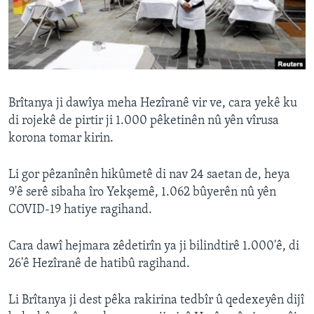
ÇAND Û HUNER
SERNIVÎS
SORANÎ
Learning English
Brîtanya ji dawîya meha Hezîranê vir ve, cara yekê ku
di rojekê de pirtir ji 1.000 pêketinên nû yên vîrusa
korona tomar kirin.
FOLLOW US
Li gor pêzanînên hikûmetê di nav 24 saetan de, heya
9'ê serê sibaha îro Yekşemê, 1.062 bûyerên nû yên
Zimanên Din
COVID-19 hatiye ragihand.
Cara dawî hejmara zêdetirîn ya ji bilindtirê 1.000'ê, di
26'ê Hezîranê de hatibû ragihand.
Li Brîtanya ji dest pêka rakirina tedbîr û qedexeyên dijî