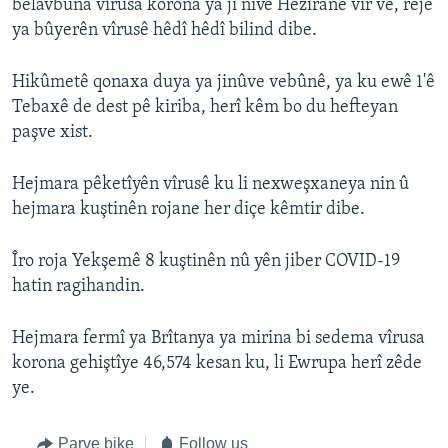
belavbûna vîrusa korona ya ji nivê Hezîranê vir ve, rêje
ya bûyerên vîrusê hêdî hêdî bilind dibe.
Hikûmetê qonaxa duya ya jinûve vebûnê, ya ku ewê 1'ê
Tebaxê de dest pê kiriba, herî kêm bo du hefteyan
paşve xist.
Hejmara pêketîyên vîrusê ku li nexweşxaneya nin û
hejmara kuştinên rojane her diçe kêmtir dibe.
Îro roja Yekşemê 8 kuştinên nû yên jiber COVID-19
hatin ragihandin.
Hejmara fermî ya Brîtanya ya mirina bi sedema vîrusa
korona gehiştîye 46,574 kesan ku, li Ewrupa herî zêde
ye.
Parve bike
Follow us