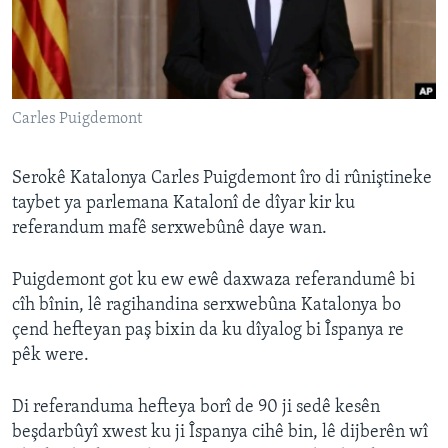
ÇAND Û HUNER
SERNIVÎS
SORANÎ
Carles Puigdemont
Learning English
Serokê Katalonya Carles Puigdemont îro di rûniştineke
FOLLOW US
taybet ya parlemana Katalonî de dîyar kir ku
referandum mafê serxwebûnê daye wan.
Puigdemont got ku ew ewê daxwaza referandumê bi
Zimanên Din
cîh bînin, lê ragihandina serxwebûna Katalonya bo
çend hefteyan paş bixin da ku dîyalog bi Îspanya re
pêk were.
Di referanduma hefteya borî de 90 ji sedê kesên
beşdarbûyî xwest ku ji Îspanya cihê bin, lê dijberên wî