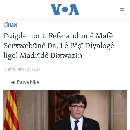
Lînkên
eksesibilîtî
Yekser
CÎHAN
here
DESTPÊK
Puigdemont: Referandumê Mafê
naveroka
NÛÇE
serekî
Serxwebûnê Da, Lê Pêşî Dîyalogê
HERÊMÊN KURDAN
Yekser
VÎDYO GALERÎ
ligel Madrîdê Dixwazin
here
AMERÎKA
FOTO GALERÎ
Malpera
Meha Deh 10, 2017
TIRKÎYE
RADYO
serekî
Yekser
Parve bike
SÛRÎYE
HEVPEYVÎN
here
ÎRAQ
Lêgerînê
ÎRAN
ROJHILATA NAVÎN
CÎHAN