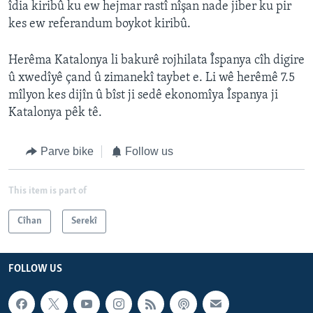
îdia kiribû ku ew hejmar rastî nîşan nade jiber ku pir
kes ew referandum boykot kiribû.
Herêma Katalonya li bakurê rojhilata Îspanya cîh digire
û xwedîyê çand û zimanekî taybet e. Li wê herêmê 7.5
mîlyon kes dijîn û bîst ji sedê ekonomîya Îspanya ji
Katalonya pêk tê.
Parve bike
Follow us
This item is part of
Cîhan
Serekî
FOLLOW US