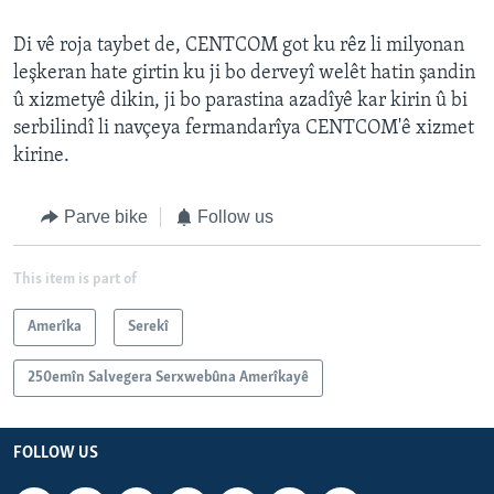
Di vê roja taybet de, CENTCOM got ku rêz li milyonan
leşkeran hate girtin ku ji bo derveyî welêt hatin şandin
û xizmetyê dikin, ji bo parastina azadîyê kar kirin û bi
serbilindî li navçeya fermandarîya CENTCOM'ê xizmet
kirine.
Parve bike
Follow us
This item is part of
Amerîka
Serekî
250emîn Salvegera Serxwebûna Amerîkayê
FOLLOW US