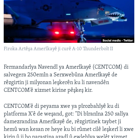
ÇAND Û HUNER
SERNIVÎS
SORANÎ
Learning English
Firoka Artêşa Amerîkayê ji curê A-10 Thunderbolt II
FOLLOW US
Fermandarîya Navendî ya Amerîkayê (CENTCOM) di
salvegera 250emîn a Serxwebûna Amerîkayê de
rêzgirtin ji milyonan leşkerên ku li navendên
Zimanên Din
CENTCOM'ê xizmet kirine pêşkeş kir.
CENTCOM'ê di peyama xwe ya pîrozbahîyê ku di
platforma X'ê de weşand, got: "Di bîranîna 250 salîya
damezrandina Amerîkayê de, rêzgirtinek taybet ji
hemû wan kesan re heye ku bi rûmet cilê leşkerî li xwe
kirin û ji bo parastina azadî û ewlehîya welêt xizmet