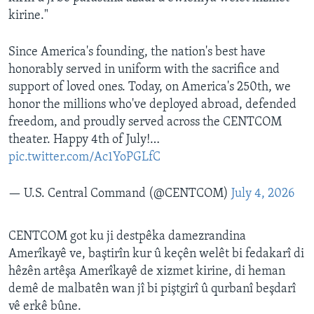
kirine."
Since America's founding, the nation's best have
honorably served in uniform with the sacrifice and
support of loved ones. Today, on America's 250th, we
honor the millions who've deployed abroad, defended
freedom, and proudly served across the CENTCOM
theater. Happy 4th of July!…
pic.twitter.com/Ac1YoPGLfC
— U.S. Central Command (@CENTCOM)
July 4, 2026
CENTCOM got ku ji destpêka damezrandina
Amerîkayê ve, baştirîn kur û keçên welêt bi fedakarî di
hêzên artêşa Amerîkayê de xizmet kirine, di heman
demê de malbatên wan jî bi piştgirî û qurbanî beşdarî
vê erkê bûne.