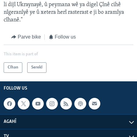
li dijî Ukraynayê, û peymana wê ya digel Çînê cihê
nîgeranîyê ye û xetera herî rasterast e ji bo aramîya
cîhanê."
Parve bike
Follow us
This item is part of
Cîhan
Serekî
FOLLOW US
AGAHÎ
TV