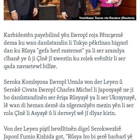
ÇAND Û HUNER
SERNIVÎS
SORANÎ
Karbidestên payebilind yên Ewropî roja Pêncşemê
dema ku wan danûstandin li Tokyo pêktînan hişyarî
Learning English
dan ku Rûsya "gefa herî rasterast" ya li ser aramîya
cîhanê ye û ji Çînê jî xwestin ku rolek erênîtir li ser
FOLLOW US
qada navnetewî bilîze.
Seroka Komîsyona Ewropî Ursula von der Leyen û
Serokê Civata Ewropî Charles Michel li Japonyayê ne ji
Zimanên Din
bo danûstandinên ser êrişa Rûsyayê ya li ser Ukraynayê,
lê wan di heman demê da nîgeranîyên mezin yên li ser
rola Çînê li Asyayê û li derveyî wê jî dîyar kirin.
Von der Leyen piştî hevdîtinên digel Serokwezîrê
Japonî Fumio Kishida got, "Rûsya îro bi şerê barbarî yê