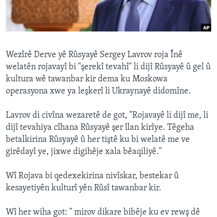
ÇAND Û HUNER
SERNIVÎS
SORANÎ
Wezîrê Derve yê Rûsyayê Sergey Lavrov roja Înê
welatên rojavayî bi "şerekî tevahî" li dijî Rûsyayê û gel û
Learning English
kultura wê tawanbar kir dema ku Moskowa
operasyona xwe ya leşkerî li Ukraynayê didomîne.
FOLLOW US
Lavrov di civîna wezaretê de got, "Rojavayê li dijî me, li
dijî tevahiya cîhana Rûsyayê şer îlan kirîye. Têgeha
betalkirina Rûsyayê û her tiştê ku bi welatê me ve
Zimanên Din
girêdayî ye, jixwe digihêje xala bêaqiliyê."
Wî Rojava bi qedexekirina nivîskar, bestekar û
kesayetiyên kulturî yên Rûsî tawanbar kir.
Wî her wiha got: " mirov dikare bibêje ku ev rewş dê