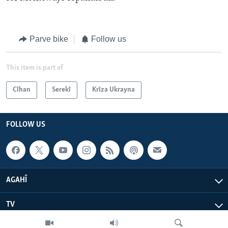
Parve bike
Follow us
This item is part of
Cîhan
Serekî
Krîza Ukrayna
FOLLOW US
AGAHÎ
TV