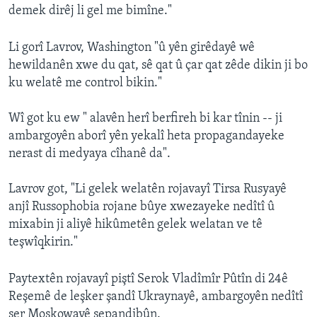
demek dirêj li gel me bimîne."
Li gorî Lavrov, Washington "û yên girêdayê wê
hewildanên xwe du qat, sê qat û çar qat zêde dikin ji bo
ku welatê me control bikin."
Wî got ku ew " alavên herî berfireh bi kar tînin -- ji
ambargoyên aborî yên yekalî heta propagandayeke
nerast di medyaya cîhanê da".
Lavrov got, "Li gelek welatên rojavayî Tirsa Rusyayê
anjî Russophobia rojane bûye xwezayeke nedîtî û
mixabin ji aliyê hikûmetên gelek welatan ve tê
teşwîqkirin."
Paytextên rojavayî piştî Serok Vladîmîr Pûtîn di 24ê
Reşemê de leşker şandî Ukraynayê, ambargoyên nedîtî
ser Moskowayê sepandibûn.