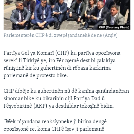
ÇAND Û HUNER
SERNIVÎS
SORANÎ
Parlementerên CHP'ê di xwepêşandanekê de ne (Arşîv)
Learning English
Partîya Gel ya Komarî (CHP) ku partîya opozîsyona
FOLLOW US
serekî li Tirkîyê ye, îro Pêncşemê dest bi çalakîya
rûniştinê kir ku guhertinên di rêbaza karkirina
parlemanê de protesto bike.
Zimanên Din
CHP dibêje ku guhertinên nû dê kanîna qanûndanêran
sînordar bike ku bikaribin dijî Partîya Dad û
Pêşvebirtinê (AKP) ya desthildar tekoşînê bidin.
"Wek nîşandana reaksîyoneke ji birîna dengê
opozîsyonê re, koma CHPê îşev ji parlemanê