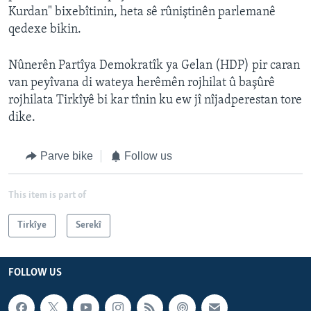
Kurdan" bixebîtinin, heta sê rûniştinên parlemanê
qedexe bikin.
Nûnerên Partîya Demokratîk ya Gelan (HDP) pir caran
van peyîvana di wateya herêmên rojhilat û başûrê
rojhilata Tirkîyê bi kar tînin ku ew jî nîjadperestan tore
dike.
Parve bike
Follow us
This item is part of
Tirkîye
Serekî
FOLLOW US