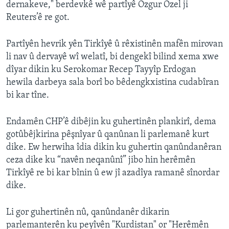
dernakeve," berdevkê wê partîyê Ozgur Ozel ji
Reuters’ê re got.
Partîyên hevrik yên Tirkîyê û rêxistinên mafên mirovan
li nav û dervayê wî welatî, bi dengekî bilind xema xwe
dîyar dikin ku Serokomar Recep Tayyîp Erdogan
hewila darbeya sala borî bo bêdengkxistina cudabîran
bi kar tîne.
Endamên CHP’ê dibêjin ku guhertinên plankirî, dema
gotûbêjkirina pêşnîyar û qanûnan li parlemanê kurt
dike. Ew herwiha îdia dikin ku guhertin qanûndanêran
ceza dike ku “navên neqanûnî” jibo hin herêmên
Tirkîyê re bi kar bînin û ew jî azadîya ramanê sînordar
dike.
Li gor guhertinên nû, qanûndanêr dikarin
parlemanterên ku peyîvên "Kurdistan" or "Herêmên