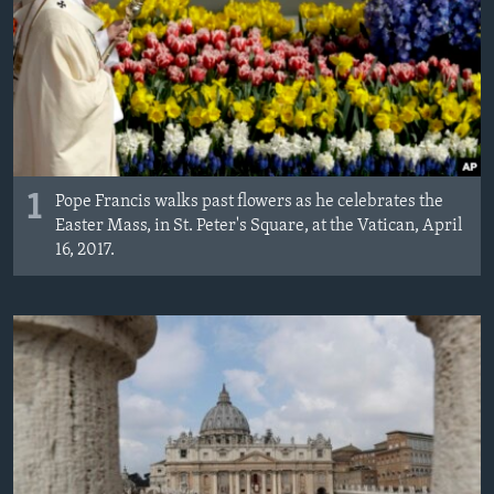
ÇAND Û HUNER
SERNIVÎS
SORANÎ
Learning English
1
Pope Francis walks past flowers as he celebrates the
FOLLOW US
Easter Mass, in St. Peter's Square, at the Vatican, April
16, 2017.
Zimanên Din