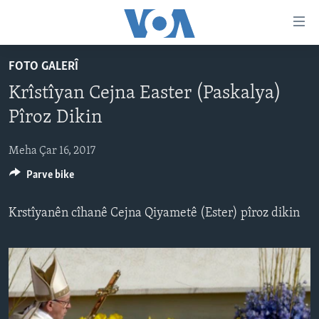
Lînkên
eksesibilîtî
Yekser
FOTO GALERÎ
here
DESTPÊK
Krîstîyan Cejna Easter (Paskalya)
naveroka
NÛÇE
serekî
Pîroz Dikin
HERÊMÊN KURDAN
Yekser
VÎDYO GALERÎ
here
Meha Çar 16, 2017
AMERÎKA
FOTO GALERÎ
Malpera
Parve bike
TIRKÎYE
RADYO
serekî
Yekser
SÛRÎYE
HEVPEYVÎN
Krstîyanên cîhanê Cejna Qiyametê (Ester) pîroz dikin
here
ÎRAQ
Lêgerînê
ÎRAN
ROJHILATA NAVÎN
CÎHAN