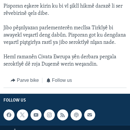
Pisporan eşkere kirin ku bi vî şiklî hikmê darazê li ser
rêvebirinê qels dibe.
Jibo pêşnîyazan parlementerên meclîsa Tirkîyê bi
awayekî veşartî deng dabûn. Pisporan got ku dengdana
veşartî piştgirîya rastî ya jibo seroktîyê nîşan nade.
Hemî ramanên Civata Ewrupa yên derbara pergala
seroktîyê dê roja Duşemê werin weşandin.
Parve bike
Follow us
FOLLOW US