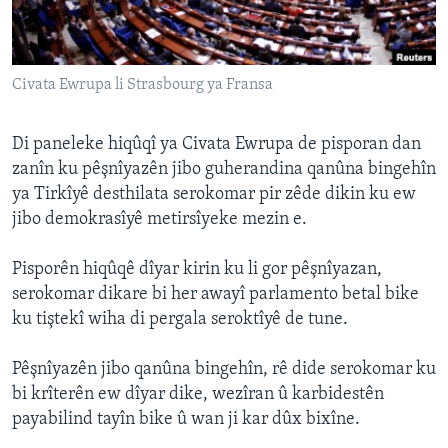
ÇAND Û HUNER
SERNIVÎS
Civata Ewrupa li Strasbourg ya Fransa
SORANÎ
Learning English
Di paneleke hiqûqî ya Civata Ewrupa de pisporan dan
zanîn ku pêşnîyazên jibo guherandina qanûna bingehîn
ya Tirkîyê desthilata serokomar pir zêde dikin ku ew
FOLLOW US
jibo demokrasîyê metirsîyeke mezin e.
Pisporên hiqûqê dîyar kirin ku li gor pêşnîyazan,
Zimanên Din
serokomar dikare bi her awayî parlamento betal bike
ku tiştekî wiha di pergala seroktîyê de tune.
Pêşnîyazên jibo qanûna bingehîn, rê dide serokomar ku
bi krîterên ew dîyar dike, wezîran û karbidestên
payabilind tayîn bike û wan ji kar dûx bixîne.