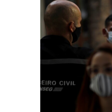
ÇAND Û HUNER
SERNIVÎS
SORANÎ