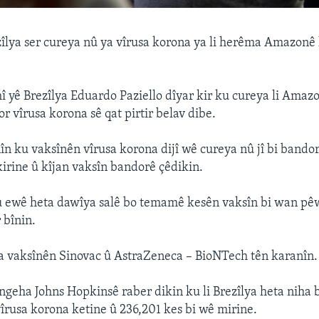
lya ser cureya nû ya vîrusa korona ya li herêma Amazonê 
 yê Brezîlya Eduardo Paziello dîyar kir ku cureya li Amaz
gor vîrusa korona sê qat pirtir belav dibe.
nîn ku vaksînên vîrusa korona dijî wê cureya nû jî bi bandor
kirine û kîjan vaksîn bandorê çêdikin.
u ewê heta dawîya salê bo temamê kesên vaksîn bi wan pêw
 bînin.
ha vaksînên Sinovac û AstraZeneca – BioNTech tên karanîn.
geha Johns Hopkinsê raber dikin ku li Brezîlya heta niha b
vîrusa korona ketine û 236,201 kes bi wê mirine.