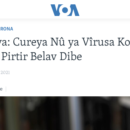
ORONA
ya: Cureya Nû ya Vîrusa K
 Pirtir Belav Dibe
 2021
ke