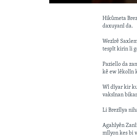
Hikûmeta Brezî
daxuyanî da.
Wezîrê Saxlemî
tespît kirin li 
Paziello da za
kê ew lêkolîn 
Wî dîyar kir k
vaksînan bikar
Li Brezîlya ni
Agahîyên Zanîn
mîlyon kes bi 