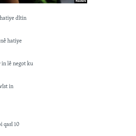
hatiye dîtin
onê hatiye
 in lê negot ku
îst in
i qasî 10