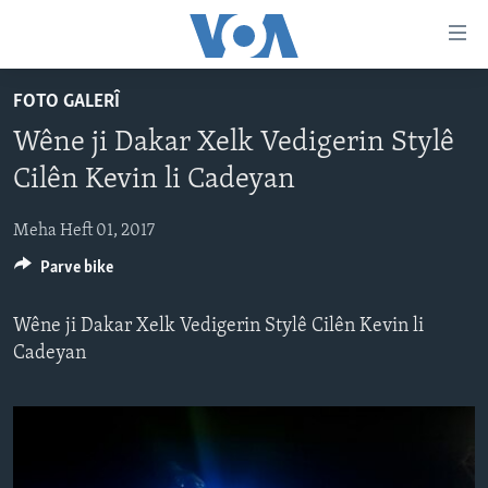
Lînkên
eksesibilîtî
Yekser
FOTO GALERÎ
here
DESTPÊK
Wêne ji Dakar Xelk Vedigerin Stylê
naveroka
NÛÇE
serekî
Cilên Kevin li Cadeyan
HERÊMÊN KURDAN
Yekser
VÎDYO GALERÎ
here
Meha Heft 01, 2017
AMERÎKA
FOTO GALERÎ
Malpera
Parve bike
TIRKÎYE
RADYO
serekî
Yekser
SÛRÎYE
HEVPEYVÎN
Wêne ji Dakar Xelk Vedigerin Stylê Cilên Kevin li
here
ÎRAQ
Cadeyan
Lêgerînê
ÎRAN
ROJHILATA NAVÎN
CÎHAN