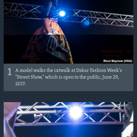
ÇAND Û HUNER
SERNIVÎS
SORANÎ
Learning English
FOLLOW US
1
A model walks the catwalk at Dakar Fashion Week's
"Street Show," which is open to the public, June 29,
2017.
Zimanên Din