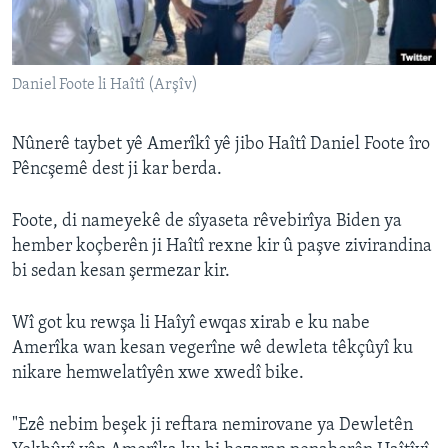
ÇAND Û HUNER
SERNIVÎS
Daniel Foote li Haîtî (Arşîv)
SORANÎ
Learning English
Nûnerê taybet yê Amerîkî yê jibo Haîtî Daniel Foote îro
Pêncşemê dest ji kar berda.
FOLLOW US
Foote, di nameyekê de sîyaseta rêvebirîya Biden ya
hember koçberên ji Haîtî rexne kir û paşve zivirandina
bi sedan kesan şermezar kir.
Zimanên Din
Wî got ku rewşa li Haîyî ewqas xirab e ku nabe
Amerîka wan kesan vegerîne wê dewleta têkçûyî ku
nikare hemwelatîyên xwe xwedî bike.
"Ezê nebim beşek ji reftara nemirovane ya Dewletên