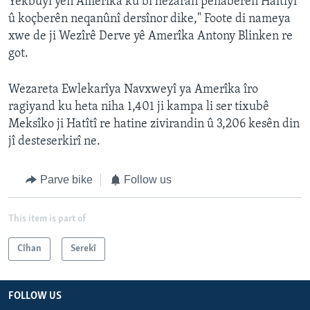
Yekbûyî yên Amerîka ku bi hezaran penaberên Haîtîyî
û koçberên neqanûnî dersînor dike," Foote di nameya
xwe de ji Wezîrê Derve yê Amerîka Antony Blinken re
got.
Wezareta Ewlekarîya Navxweyî ya Amerîka îro
ragiyand ku heta niha 1,401 ji kampa li ser tixubê
Meksîko ji Hatîtî re hatine zivirandin û 3,206 kesên din
jî desteserkirî ne.
Parve bike
Follow us
This item is part of
Cîhan
Serekî
FOLLOW US