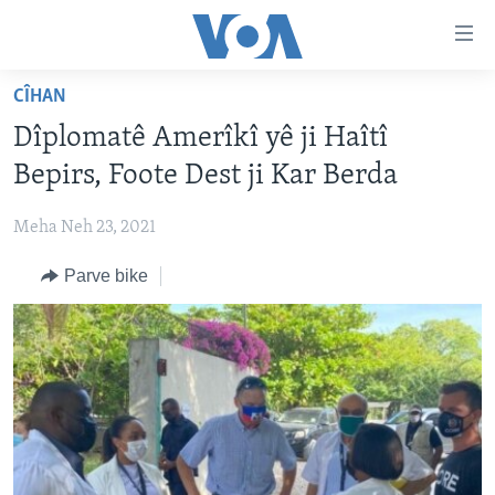
Lînkên
eksesibilîtî
Yekser
CÎHAN
here
DESTPÊK
Dîplomatê Amerîkî yê ji Haîtî
naveroka
NÛÇE
serekî
Bepirs, Foote Dest ji Kar Berda
HERÊMÊN KURDAN
Yekser
VÎDYO GALERÎ
here
Meha Neh 23, 2021
AMERÎKA
FOTO GALERÎ
Malpera
Parve bike
TIRKÎYE
RADYO
serekî
Yekser
SÛRÎYE
HEVPEYVÎN
here
ÎRAQ
Lêgerînê
ÎRAN
ROJHILATA NAVÎN
CÎHAN