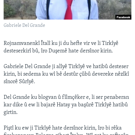
ÇAND Û HUNER
SERNIVÎS
Gabriele Del Grande
SORANÎ
Learning English
Rojnamvanenkî Îtalî ku ji du hefte vir ve li Tirkîyê
desteserkirî bû, îro Duşemê hate dersînor kirin.
FOLLOW US
Gabriele Del Grande ji alîyê Tirkîyê ve hatibû desteser
kirin, bi sedema ku wî bê destûr çûbû devereke nêzîkî
sînorê Sûrîyê.
Zimanên Din
Del Grande ku blogvan û fîlmçêker e, li ser penaberan
kar dike û ew li bajarê Hatay ya başûrê Tirkîyê hatibû
girtin.
Piştî ku ew ji Tirkîyê hate dersînor kirin, îro bi rêka