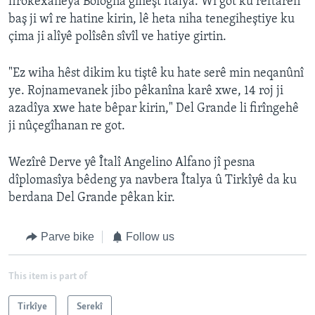
firokexaneya Bologna giheşt Îtalya. Wî got ku reftarên
baş ji wî re hatine kirin, lê heta niha tenegiheştiye ku
çima ji alîyê polîsên sîvîl ve hatiye girtin.
"Ez wiha hêst dikim ku tiştê ku hate serê min neqanûnî
ye. Rojnamevanek jibo pêkanîna karê xwe, 14 roj ji
azadîya xwe hate bêpar kirin," Del Grande li firîngehê
ji nûçegîhanan re got.
Wezîrê Derve yê Îtalî Angelino Alfano jî pesna
dîplomasîya bêdeng ya navbera Îtalya û Tirkîyê da ku
berdana Del Grande pêkan kir.
Parve bike
Follow us
This item is part of
Tirkîye
Serekî