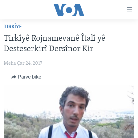
Lînkên
eksesibilîtî
Yekser
TIRKÎYE
here
DESTPÊK
Tirkîyê Rojnamevanê Îtalî yê
naveroka
NÛÇE
serekî
Desteserkirî Dersînor Kir
HERÊMÊN KURDAN
Yekser
VÎDYO GALERÎ
here
Meha Çar 24, 2017
AMERÎKA
FOTO GALERÎ
Malpera
Parve bike
TIRKÎYE
RADYO
serekî
Yekser
SÛRÎYE
HEVPEYVÎN
here
ÎRAQ
Lêgerînê
ÎRAN
ROJHILATA NAVÎN
CÎHAN