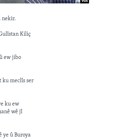
 nekir.
ulîstan Kiliç
û ew jibo
t ku meclîs ser
ye ku ew
manê wê jî
nê ye û Buroya