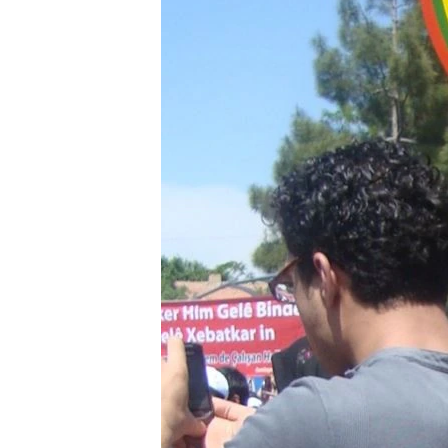
ÇAND Û HUNER
SERNIVÎS
SORANÎ