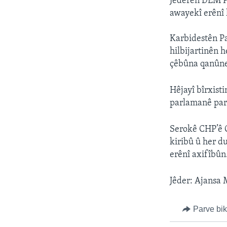
Jêderên DEM Pa
awayekî erênî 
Karbidestên Pa
hilbijartinên 
çêbûna qanûne
Hêjayî bîrxisti
parlamanê part
Serokê CHP’ê O
kiribû û her d
erênî axifîbûn
Jêder: Ajansa
Parve bi