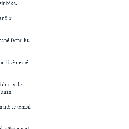
ir bike.
anê bi
manê fermî ku
nd li vê demê
 di nav de
kirin.
manê tê temsîl