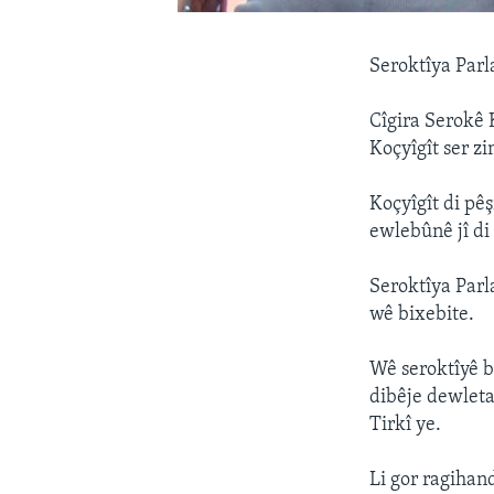
Seroktîya Parl
Cîgira Serokê 
Koçyîgît ser z
Koçyîgît di pê
ewlebûnê jî di
Seroktîya Parl
wê bixebite.
Wê seroktîyê b
dibêje dewleta
Tirkî ye.
Li gor ragihan