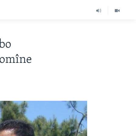
ibo
domîne