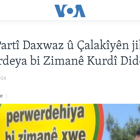
rtî Daxwaz û Çalakîyên j
rdeya bi Zimanê Kurdî Di
024
ke