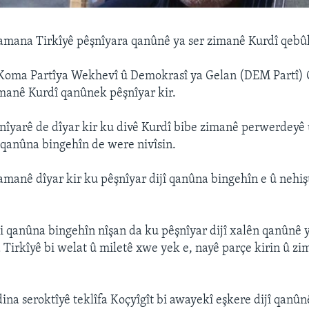
amana Tirkîyê pêşnîyara qanûnê ya ser zimanê Kurdî qebûl
Koma Partîya Wekhevî û Demokrasî ya Gelan (DEM Partî) G
imanê Kurdî qanûnek pêşnîyar kir.
şnîyarê de dîyar kir ku divê Kurdî bibe zimanê perwerdeyê 
 qanûna bingehîn de were nivîsin.
amanê dîyar kir ku pêşnîyar dijî qanûna bingehîn e û nehiş
i qanûna bingehîn nîşan da ku pêşnîyar dijî xalên qanûnê 
 Tirkîyê bi welat û miletê xwe yek e, nayê parçe kirin û zi
dina seroktîyê teklîfa Koçyîgît bi awayekî eşkere dijî qanû