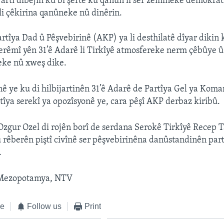
rtî dibêjin ku bi şertê ku qanûn li ser zemîneke demokrat
li çêkirina qanûneke nû dinêrin.
rtîya Dad û Pêşvebirinê (AKP) ya li desthilatê dîyar dikin k
herêmî yên 31’ê Adarê li Tirkîyê atmosfereke nerm çêbûye û e
ke nû xweş dike.
nê ye ku di hilbijartinên 31’ê Adarê de Partîya Gel ya Komar
îya serekî ya opozîsyonê ye, cara pêşî AKP derbaz kiribû.
zgur Ozel di rojên borî de serdana Serokê Tirkîyê Recep 
u rêberên piştî civînê ser pêşvebirinêna danûstandinên part
.
 Mezopotamya, NTV
ke
Follow us
Print