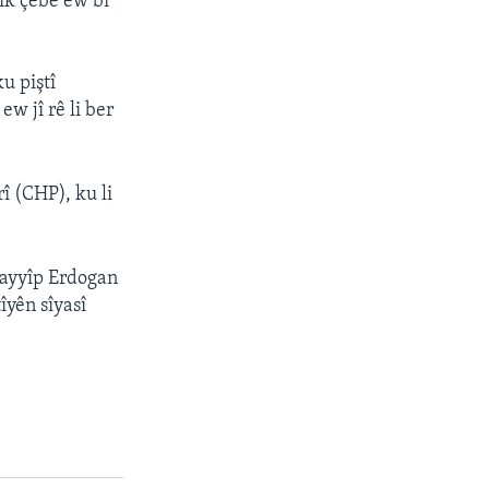
îk çêbe ew bi
u piştî
w jî rê li ber
î (CHP), ku li
Tayyîp Erdogan
îyên sîyasî