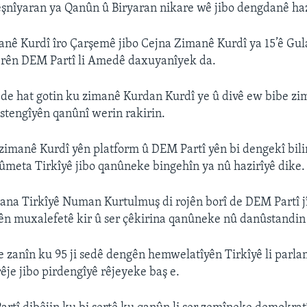
Pêşnîyaran ya Qanûn û Biryaran nikare wê jibo dengdanê haz
nê Kurdî îro Çarşemê jibo Cejna Zimanê Kurdî ya 15’ê Gul
erên DEM Partî li Amedê daxuyanîyek da.
de hat gotin ku zimanê Kurdan Kurdî ye û divê ew bibe zi
 astengîyên qanûnî werin rakirin.
imanê Kurdî yên platform û DEM Partî yên bi dengekî bili
kûmeta Tirkîyê jibo qanûneke bingehîn ya nû hazirîyê dike.
na Tirkîyê Numan Kurtulmuş di rojên borî de DEM Partî jî
ên muxalefetê kir û ser çêkirina qanûneke nû danûstandin 
 zanîn ku 95 ji sedê dengên hemwelatîyên Tirkîyê li parla
rêje jibo pirdengîyê rêjeyeke baş e.