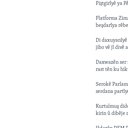
Piştgirîyê ya 
Platforma Zima
beşdarîya rêb
Di daxuyanîyê 
jibo vê jî divê
Daxwazên ser z
rast tên ku hi
Serokê Parlama
serdana partîy
Kurtulmuş dide
kirin û dibêje 