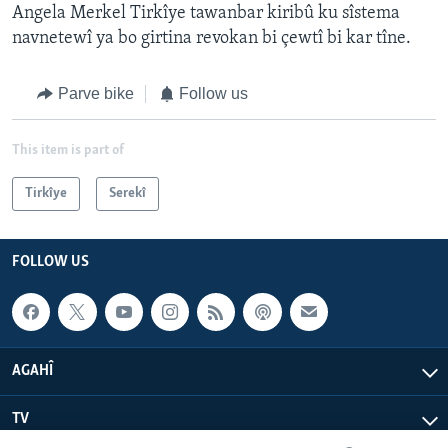
Angela Merkel Tirkîye tawanbar kiribû ku sîstema
navnetewî ya bo girtina revokan bi çewtî bi kar tîne.
Parve bike
Follow us
This item is part of
Tirkîye
Serekî
FOLLOW US
AGAHÎ
TV