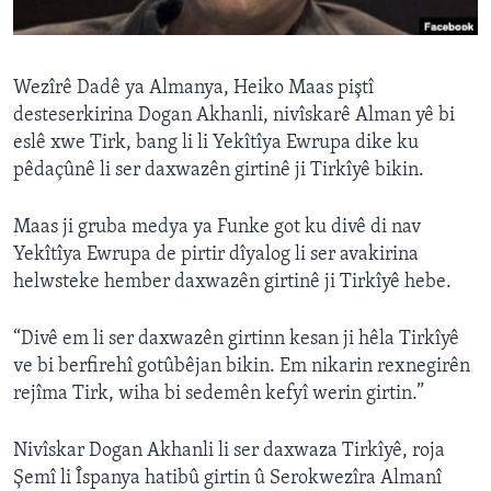
ÇAND Û HUNER
SERNIVÎS
Wezîrê Dadê ya Almanya, Heiko Maas piştî
SORANÎ
desteserkirina Dogan Akhanli, nivîskarê Alman yê bi
eslê xwe Tirk, bang li li Yekîtîya Ewrupa dike ku
Learning English
pêdaçûnê li ser daxwazên girtinê ji Tirkîyê bikin.
FOLLOW US
Maas ji gruba medya ya Funke got ku divê di nav
Yekîtîya Ewrupa de pirtir dîyalog li ser avakirina
helwsteke hember daxwazên girtinê ji Tirkîyê hebe.
Zimanên Din
“Divê em li ser daxwazên girtinn kesan ji hêla Tirkîyê
ve bi berfirehî gotûbêjan bikin. Em nikarin rexnegirên
rejîma Tirk, wiha bi sedemên kefyî werin girtin.”
Nivîskar Dogan Akhanli li ser daxwaza Tirkîyê, roja
Şemî li Îspanya hatibû girtin û Serokwezîra Almanî