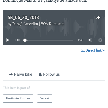
Dominique Mas di wê çalakîyê de amade bûn.
SB_06_20_2018
by
Dengê Amerîka | VOA Kurmanji
No media source currently available
0:00
2:45
Direct link
Parve bike
Follow us
This item is part of
Herêmên Kurdan
Serekî