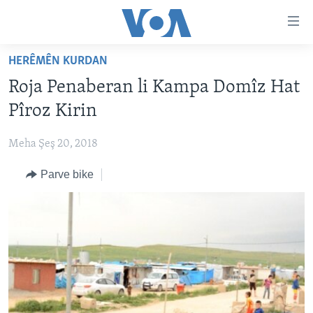
Lînkên
eksesibilîtî
Yekser
HERÊMÊN KURDAN
here
DESTPÊK
Roja Penaberan li Kampa Domîz Hat
naveroka
NÛÇE
serekî
Pîroz Kirin
HERÊMÊN KURDAN
Yekser
VÎDYO GALERÎ
here
Meha Şeş 20, 2018
AMERÎKA
FOTO GALERÎ
Malpera
Parve bike
TIRKÎYE
RADYO
serekî
Yekser
SÛRÎYE
HEVPEYVÎN
here
ÎRAQ
Lêgerînê
ÎRAN
ROJHILATA NAVÎN
CÎHAN