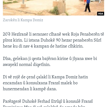
ÇAND Û HUNER
SERNIVÎS
Zarokên li Kampa Domiz
SORANÎ
Learning English
20’ê Hezîranê li seranser cîhanê wek Roja Penaberên tê
pîroz kirin. Li istana Duhokê 90 hezar penaberên Sûrî
hene ku di nav 4 kampan de hatine cîhkirin.
FOLLOW US
Dîsa, gelekan ji qesta bajêran kirine û jîyana xwe bi
awayekî normal diqetînin.
Zimanên Din
Di vê rojê de çend çalakî li Kampa Domiz hatin
encamdan û konsulxana Fransî malek bo
hunermendan li kampê dana.
Parêzgerê Duhokê Ferhad Etrûşî û konsulê Fransî