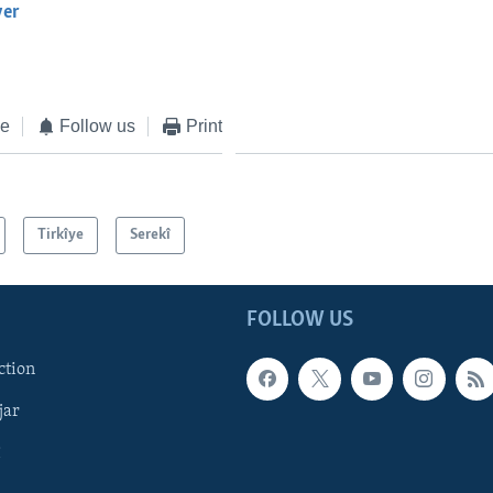
yer
EMBED
ke
Follow us
Print
Tirkîye
Serekî
FOLLOW US
ction
jar
î