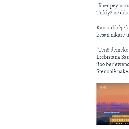
“Jiber peyman
Tirkîyê ne dik
Kanar dibêje ku
kesan nikare t
“Tenê demeke k
Erebîstana Sau
jibo berjewend
Stenbolê nake