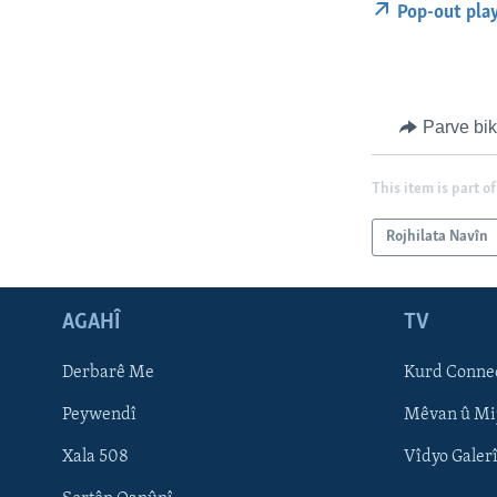
Pop-out pla
Parve bi
This item is part of
Rojhilata Navîn
AGAHÎ
TV
Learning English
Derbarê Me
Kurd Conne
FOLLOW US
Peywendî
Mêvan û Mi
Xala 508
Vîdyo Galer