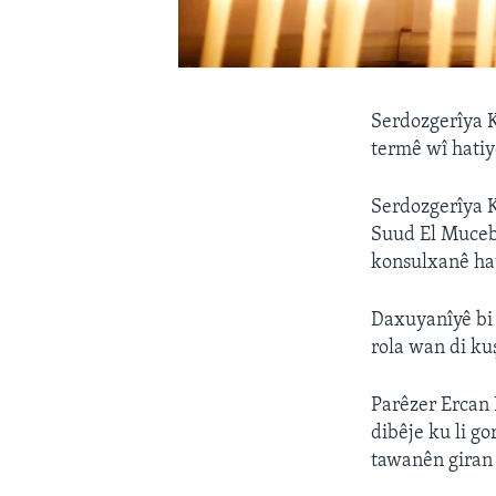
Serdozgerîya K
termê wî hatiy
Serdozgerîya K
Suud El Muceb 
konsulxanê hat
Daxuyanîyê bi 
rola wan di ku
Parêzer Ercan 
dibêje ku li g
tawanên giran 