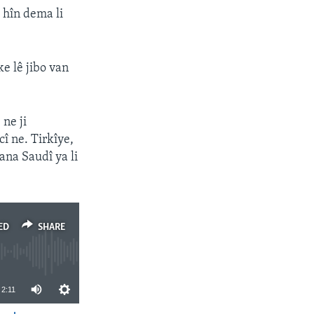
 hîn dema li
ke lê jibo van
ne ji
î ne. Tirkîye,
ana Saudî ya li
ED
SHARE
2:11