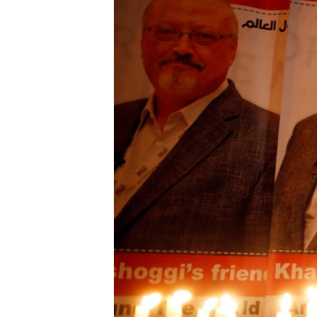
ÇAND Û HUNER
SERNIVÎS
SORANÎ