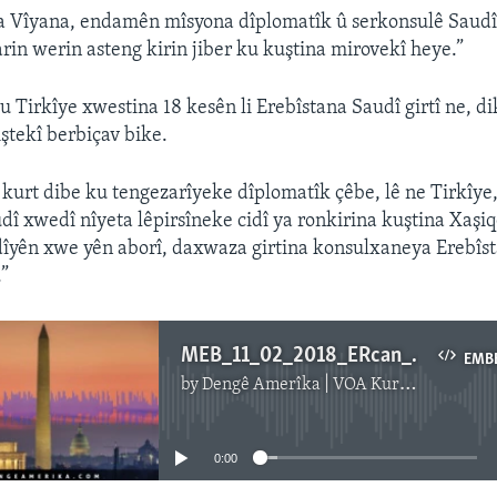
a Vîyana, endamên mîsyona dîplomatîk û serkonsulê Saudî
arin werin asteng kirin jiber ku kuştina mirovekî heye.”
 Tirkîye xwestina 18 kesên li Erebîstana Saudî girtî ne, di
iştekî berbiçav bike.
urt dibe ku tengezarîyeke dîplomatîk çêbe, lê ne Tirkîye, 
dî xwedî nîyeta lêpirsîneke cidî ya ronkirina kuştina Xaşiqc
îyên xwe yên aborî, daxwaza girtina konsulxaneya Erebîst
.”
MEB_11_02_2018_ERcan_Kaner
EMB
by
Dengê Amerîka | VOA Kurmanji
No media source currently available
0:00