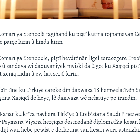
omarî ya Stenbolê ragihand ku piştî kutina rojnamevan C
e parçe kirin û hinda kirin.
omarî ya Stenbbolê, piştî hevdîtinên ligel serdozgerê Ereb
û şandeya wî daxuyanîyek nivîskî da û got ku Xaşiqçî pişt
 xeniqandin û ew hat serjê kirin.
bîr tîne ku Tirkîyê careke din daxwaza 18 hemwelatîyên S
ştina Xaşiqcî de heye, lê daxwaza wê nehatiye pejirandin.
Kanar ku krîza navbera Tirkîyê û Erebistana Saudî ji nêzve
or Peymana Vîyana herçiqas destnedanê dîplomatîka kesan h
dijî wan hebe pewîst e derketina van kesan were astengki