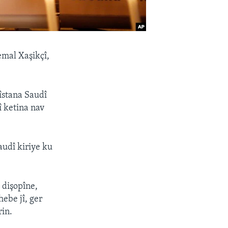
emal Xaşikçî,
îstana Saudî
î ketina nav
audî kiriye ku
 dişopîne,
ebe jî, ger
rin.