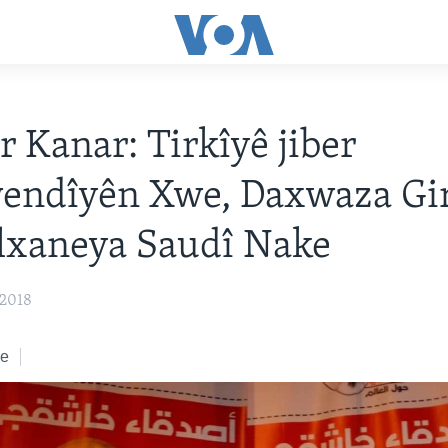
r Kanar: Tirkîyê jiber
endîyên Xwe, Daxwaza Gir
lxaneya Saudî Nake
 2018
ke