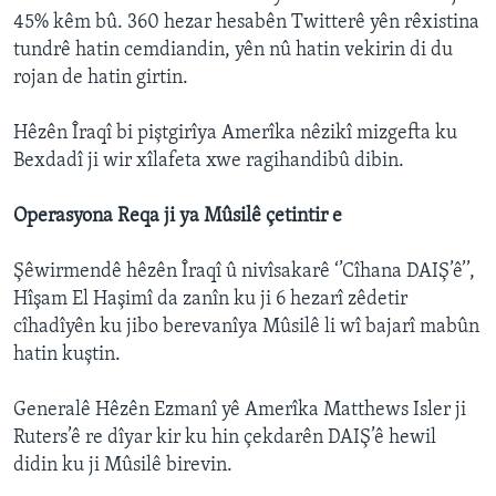
45% kêm bû. 360 hezar hesabên Twitterê yên rêxistina
tundrê hatin cemdiandin, yên nû hatin vekirin di du
rojan de hatin girtin.
Hêzên Îraqî bi piştgirîya Amerîka nêzikî mizgefta ku
Bexdadî ji wir xîlafeta xwe ragihandibû dibin.
Operasyona Reqa ji ya Mûsilê çetintir e
Şêwirmendê hêzên Îraqî û nivîsakarê ‘’Cîhana DAIŞ’ê’’,
Hîşam El Haşimî da zanîn ku ji 6 hezarî zêdetir
cîhadîyên ku jibo berevanîya Mûsilê li wî bajarî mabûn
hatin kuştin.
Generalê Hêzên Ezmanî yê Amerîka Matthews Isler ji
Ruters’ê re dîyar kir ku hin çekdarên DAIŞ’ê hewil
didin ku ji Mûsilê birevin.