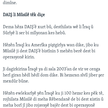
dimîne.
DAIŞ li Mûsilê têk diçe
Dema hêza DAIŞ’ê xurt bû, desthilata wê li Îraq û
Sûrîyê li ser bi mîlyonan kes hebû.
Hêzên Îraqî ku Amerîka piştgirîya wan dike, jibo ku
Mûsilê ji dest DAIŞ’ê bistînin 5 mehên berê dest bi
operasyonê kirin.
Ji dagirkirina Îraqê ya di sala 2003’an de vir ve cenga
herî giran hêdî hêdî dom dike. Bi hezaran sîvîl jiber şer
mexdûr bûne.
Hêzên ewlekarîyê yên Îraqê ku ji 100 hezar kes pêk tê,
rojhilata Mûsilê di meha Rêbendanê de bi dest xistin û
meha borî jî jibo rojavayê bajêr dest bi operasyonê