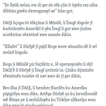
‘’Ev lîstik xelas, ew di şer de têk çûn û tiştên em niha
dibînin gavên derengmayî ne’’ Islar got.
DAIŞ hçiqas bi têkçûna li Mûsilê, li Îraqê diqede jî
karbidestên Amerîkî û yên Îraqî li gor xwe jinûve
xurtkirina rêxistinê xwe amade dikin.
‘’Xîlafet’’ li Sûrîyê jî piştî Reqa were sitandin dê li wî
welatî biqede.
Reqa ji Mûsilê pir biçûktir e, lê operasyonên li dijî
DAIŞ’ê li Sûrîyê ji Îraqê çetintir in. Çinku dijminên
rêxistinên tundre di nav xwe de jî şer dikin.
Bes dîsa jî DAIŞ, li hember Kurdên ku Amerîka
piştgirîya wan dike, Artêşa Sûrîyê ya ku hevalbendê
wê Rûsya ye û serhildayên ku Tirkîye alîkarîya wan
dike xwe bi şûnde vekişand.