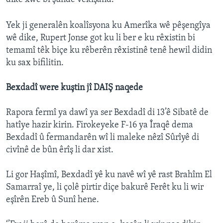
Yek ji generalên koalîsyona ku Amerîka wê pêşengîya
wê dike, Rupert Jonse got ku li ber e ku rêxistin bi
temamî têk biçe ku rêberên rêxistinê tenê hewil didin
ku sax bifilitin.
Bexdadî were kuştin jî DAIŞ naqede
Rapora fermî ya dawî ya ser Bexdadî di 13’ê Sibatê de
hatîye hazir kirin. Firokeyeke F-16 ya Îraqê dema
Bexdadî û fermandarên wî li maleke nêzî Sûrîyê di
civînê de bûn êrîş li dar xist.
Li gor Haşîmî, Bexdadî yê ku navê wî yê rast Brahîm El
Samarraî ye, li çolê pirtir diçe bakurê Ferêt ku li wir
eşîrên Ereb û Sunî hene.