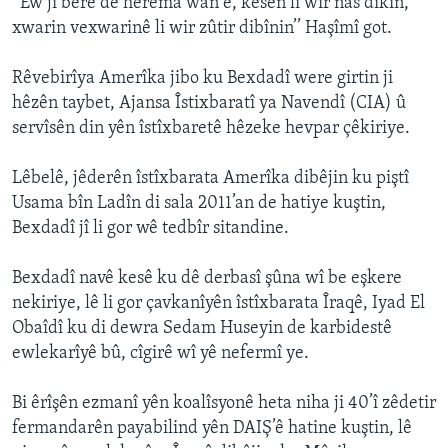
‘’Ew ji berê de herêma wan e, kesên li wir nas dikin,
xwarin vexwarinê li wir zûtir dibînin’’ Haşîmî got.
Rêvebirîya Amerîka jibo ku Bexdadî were girtin ji
hêzên taybet, Ajansa Îstixbaratî ya Navendî (CIA) û
servîsên din yên îstîxbaretê hêzeke hevpar çêkiriye.
Lêbelê, jêderên îstîxbarata Amerîka dibêjin ku piştî
Usama bîn Ladîn di sala 2011’an de hatiye kuştin,
Bexdadî jî li gor wê tedbîr sitandine.
Bexdadî navê kesê ku dê derbasî şûna wî be eşkere
nekiriye, lê li gor çavkanîyên îstîxbarata Îraqê, Iyad El
Obaîdî ku di dewra Sedam Huseyin de karbidestê
ewlekarîyê bû, cîgirê wî yê nefermî ye.
Bi êrîşên ezmanî yên koalîsyonê heta niha ji 40’î zêdetir
fermandarên payabilind yên DAIŞ’ê hatine kuştin, lê