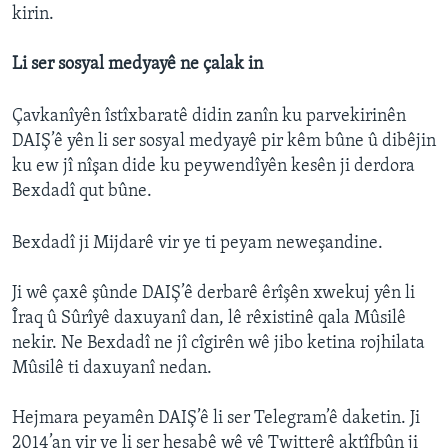
kirin.
Li ser sosyal medyayê ne çalak in
Çavkanîyên îstîxbaratê didin zanîn ku parvekirinên
DAIŞ’ê yên li ser sosyal medyayê pir kêm bûne û dibêjin
ku ew jî nîşan dide ku peywendîyên kesên ji derdora
Bexdadî qut bûne.
Bexdadî ji Mijdarê vir ye ti peyam neweşandine.
Ji wê çaxê şûnde DAIŞ’ê derbarê êrîşên xwekuj yên li
Îraq û Sûrîyê daxuyanî dan, lê rêxistinê qala Mûsilê
nekir. Ne Bexdadî ne jî cîgirên wê jibo ketina rojhilata
Mûsilê ti daxuyanî nedan.
Hejmara peyamên DAIŞ’ê li ser Telegram’ê daketin. Ji
2014’an vir ve li ser hesabê wê yê Twitterê aktîfbûn ji