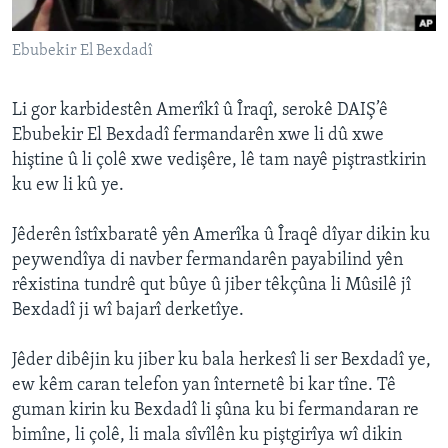
ÇAND Û HUNER
Ebubekir El Bexdadî
SERNIVÎS
SORANÎ
Li gor karbidestên Amerîkî û Îraqî, serokê DAIŞ’ê
Ebubekir El Bexdadî fermandarên xwe li dû xwe
Learning English
hiştine û li çolê xwe vedişêre, lê tam nayê piştrastkirin
ku ew li kû ye.
FOLLOW US
Jêderên îstîxbaratê yên Amerîka û Îraqê dîyar dikin ku
peywendîya di navber fermandarên payabilind yên
rêxistina tundrê qut bûye û jiber têkçûna li Mûsilê jî
Zimanên Din
Bexdadî ji wî bajarî derketîye.
Jêder dibêjin ku jiber ku bala herkesî li ser Bexdadî ye,
ew kêm caran telefon yan înternetê bi kar tîne. Tê
guman kirin ku Bexdadî li şûna ku bi fermandaran re
bimîne, li çolê, li mala sîvîlên ku piştgirîya wî dikin