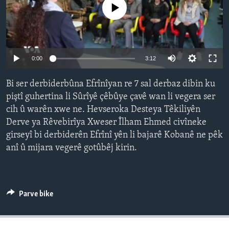
No media source currently available
ÇAND Û HUNER
SERNIVÎS
SORANÎ
Auto
0:00
3:12
Learning English
240p
Bi ser derbiderbûna Efrînîyan re 7 sal derbaz dibin ku
360p
piştî guhertina li Sûrîyê çêbûye çavê wan li vegera ser
FOLLOW US
cih û warên xwe ne. Hevseroka Desteya Têkiliyên
480p
Auto
240p
360p
480p
Derve ya Rêvebirîya Xweser Îlham Ehmed civîneke
720p
girseyî bi derbiderên Efrînî yên li bajarê Kobanê ne pêk
720p
1080p
1080p
anî û mijara vegerê gotûbêj kirin.
Zimanên Din
Parve bike