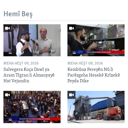
Hemî Beş
MEHA HEŞT 09, 2026
MEHA HEŞT 08, 2026
Salvegera Koça Dawî ya
Kembûna Pereyên Nû li
Aram Tîgran li Almanyayê
Parêzgeha Hesekê Krîzekê
Hat Vejandin
Peyda Dike