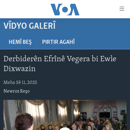
Lînkên
eksesibilîtî
Yekser
VÎDYO GALERÎ
here
DESTPÊK
naveroka
NÛÇE
HEMÎ BEŞ
PIRTIR AGAHÎ
serekî
HERÊMÊN KURDAN
Yekser
VÎDYO GALERÎ
Derbiderên Efrînê Vegera bi Ewle
here
AMERÎKA
FOTO GALERÎ
Malpera
Dixwazin
TIRKÎYE
RADYO
serekî
Yekser
Meha Sê 11, 2025
SÛRÎYE
HEVPEYVÎN
here
Newroz Reşo
ÎRAQ
Lêgerînê
ÎRAN
ROJHILATA NAVÎN
CÎHAN