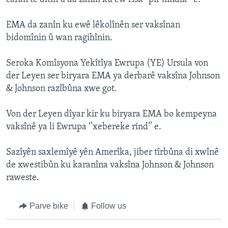
EMA da zanîn ku ewê lêkolînên ser vaksînan
bidomînin û wan ragihînin.
Seroka Komîsyona Yekîtîya Ewrupa (YE) Ursula von
der Leyen ser biryara EMA ya derbarê vaksîna Johnson
& Johnson razîbûna xwe got.
Von der Leyen dîyar kir ku biryara EMA bo kempeyna
vaksînê ya li Ewrupa ‘’xebereke rind’’ e.
Sazîyên saxlemîyê yên Amerîka, jiber tîrbûna di xwînê
de xwestibûn ku karanîna vaksîna Johnson & Johnson
raweste.
Parve bike
Follow us