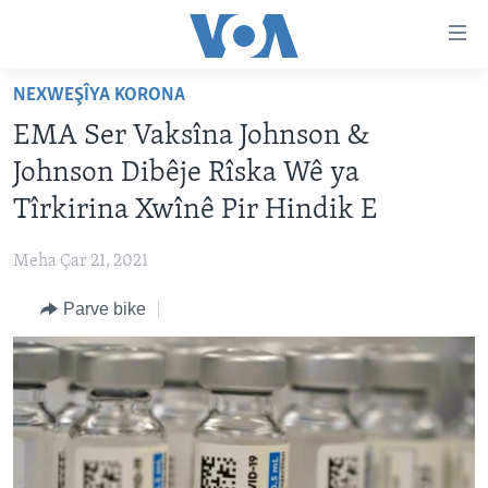
Lînkên
eksesibilîtî
Yekser
NEXWEŞÎYA KORONA
here
DESTPÊK
EMA Ser Vaksîna Johnson &
naveroka
NÛÇE
serekî
Johnson Dibêje Rîska Wê ya
HERÊMÊN KURDAN
Yekser
VÎDYO GALERÎ
Tîrkirina Xwînê Pir Hindik E
here
AMERÎKA
FOTO GALERÎ
Malpera
Meha Çar 21, 2021
TIRKÎYE
RADYO
serekî
Yekser
Parve bike
SÛRÎYE
HEVPEYVÎN
here
ÎRAQ
Lêgerînê
ÎRAN
ROJHILATA NAVÎN
CÎHAN