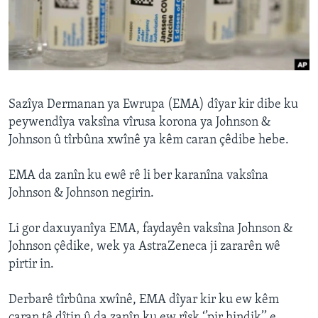
ÇAND Û HUNER
SERNIVÎS
SORANÎ
Learning English
Sazîya Dermanan ya Ewrupa (EMA) dîyar kir dibe ku
peywendîya vaksîna vîrusa korona ya Johnson &
Johnson û tîrbûna xwînê ya kêm caran çêdibe hebe.
FOLLOW US
EMA da zanîn ku ewê rê li ber karanîna vaksîna
Johnson & Johnson negirin.
Zimanên Din
Li gor daxuyanîya EMA, faydayên vaksîna Johnson &
Johnson çêdike, wek ya AstraZeneca ji zararên wê
pirtir in.
Derbarê tîrbûna xwînê, EMA dîyar kir ku ew kêm
caran tê dîtin û da zanîn ku ew rîsk ‘’pir hindik’’ e.