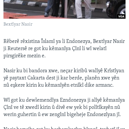
ÇAND Û HUNER
SERNIVÎS
Bextîyar Nasir
SORANÎ
Learning English
Rêberê rêxistina Îslamî ya li Endonezya, Bextîyar Nasir
ji Reutersê re got ku kêmanîya Çînî li wî welatî
pirsgirêke mezin e.
FOLLOW US
Nasir ku bi bandora xwe, neçar kiribû walîyê Krîstîyan
yê paytaxt Cakarta dest ji kar berde, planên xwe yên
Zimanên Din
nû eşkere kirin ku kêmanîyên etnîkî dike armanc.
Wî got ku dewlemendîya Ezndonezya ji alîyê kêmanîya
Çînî ve tê xwedî kirin û divê ew yek bi polîtîkayên nû
werin guhertin û ew zengînî bigeheje Endonezîyan jî.