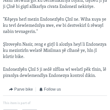
Nasir herwiha got ku berhemkarîya bîyanî, taybetî jî ya
ji Çînê bi giştî alîkarîya civata Endonezî nekiriye.
"Kêşeya herî mezin Endonezîyên Çînî ne. Wiha xuya ye
ku tevî dewlemednîya xwe, ew bi destvekirî û rêwayî
nabin tevnagerin."
Şîroveyên Nasir, reng e girjî û alozîya heyî li Endonezya
ku mezintirîn welatê Misilman yê cîhanê ye, hîn jî
kûrtir bike.
Endonezîyên Çînî 5 ji sedê nîfûsa wî welatî pêk tînin, lê
piranîya dewlemendîya Endonezya kontrol dikin.
Parve bike
Follow us
This item is part of