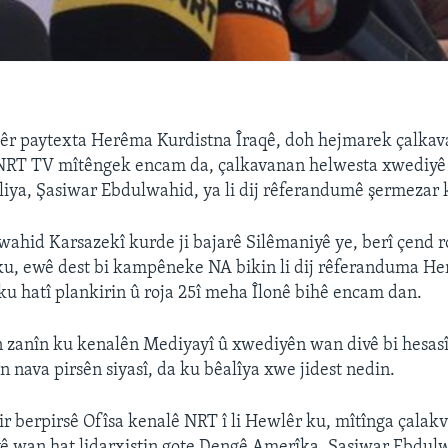
êr paytexta Herêma Kurdistna Îraqê, doh hejmarek çalkavan
NRT TV mîtêngek encam da, çalkavanan helwesta xwediyê
ya, Şasiwar Ebdulwahid, ya li dij rêferandumê şermezar k
ahid Karsazekî kurde ji bajarê Silêmaniyê ye, berî çend r
ku, ewê dest bi kampêneke NA bikin li dij rêferanduma H
ku hatî plankirin û roja 25î meha Îlonê bihê encam dan.
 zanîn ku kenalên Mediyayî û xwediyên wan divê bi hesasî 
n nava pirsên siyasî, da ku bêalîya xwe jidest nedin.
 berpirsê Ofîsa kenalê NRT î li Hewlêr ku, mîtînga çalakv
ê wan hat lidarxistin gote Dengê Amerîka, Şasiwar Ebdulw