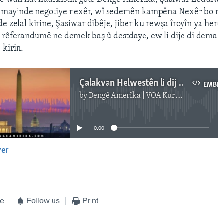
mayinde negotiye nexêr, wî sedemên kampêna Nexêr bo
e zelal kirine, Şasiwar dibêje, jiber ku rewşa îroyîn ya h
 rêferandumê ne demek baş û destdaye, ew li dije di dema
kirin.
Çalakvan Helwestên li dij RêferandumaêŞermezar dikin
EMB
by
Dengê Amerîka | VOA Kurmanji
No media source currently available
0:00
yer
EMBED
ke
Follow us
Print