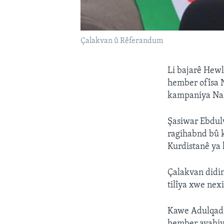
Çalakvan û Rêferandum
Li bajarê Hewl
hember ofîsa 
kampaniya Nali
Şasiwar Ebdulw
ragihabnd bû 
Kurdistanê ya 
Çalakvan didin
tilîya xwe nexi
Kawe Adulqadir
hember avahiy