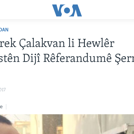
DAN
ek Çalakvan li Hewlêr
stên Dijî Rêferandumê Şe
017
ke