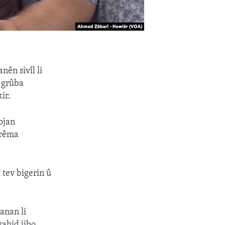
ên sivîl li
 grûba
ir.
ojan
erêma
tev bigerin û
anan li
ahid jibo