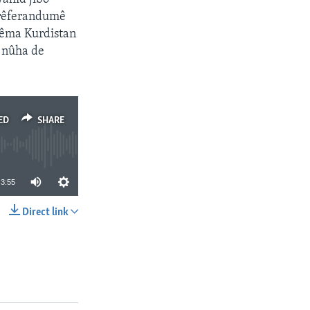
 rêferandumê
erêma Kurdistan
 nûha de
ED
SHARE
3:55
Direct link
SHARE