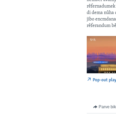
rêfernadumek 
di dema nûha d
jibo encmdana
rêferandum bê 
Pop-out pla
Parve bi