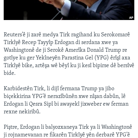
ÇAND Û HUNER
SERNIVÎS
SORANÎ
Reuters’ê ji zarê medya Tirk ragihand ku Serokomarê
Tirkîyê Recep Tayyîp Erdogan di serdana xwe ya
Learning English
Washingtonê de ji Serokê Amerîka Donald Trump re
gotîye ku ger Yekîneyên Parastina Gel (YPG) êrîşî axa
FOLLOW US
Tirkîyê bike, artêşa wê bêyî ku ji kesî bipirse dê bersîvê
bide.
Karbidestên Tirk, li dijî fermana Trump ya jibo
Zimanên Din
biçekkirina YPG’ê nerazîbûnên xwe nîşan dabûn, lê
Erdogan li Qesra Sipî bi awayekî jixweber ew ferman
rexne nekiribû.
Piştre, Erdogan li balyozxaneya Tirk ya li Washingtonê
ji rojnamevanan re fikarên Tirkîyê yên derbarê YPG’ê