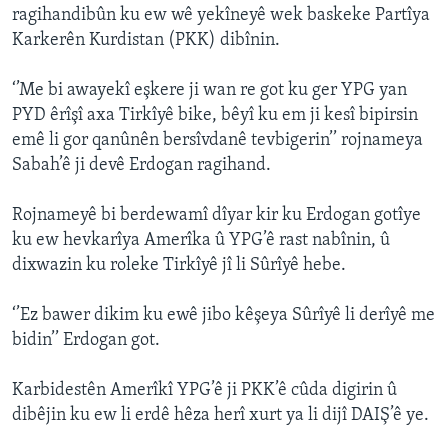
ragihandibûn ku ew wê yekîneyê wek baskeke Partîya
Karkerên Kurdistan (PKK) dibînin.
‘’Me bi awayekî eşkere ji wan re got ku ger YPG yan
PYD êrîşî axa Tirkîyê bike, bêyî ku em ji kesî bipirsin
emê li gor qanûnên bersîvdanê tevbigerin’’ rojnameya
Sabah’ê ji devê Erdogan ragihand.
Rojnameyê bi berdewamî dîyar kir ku Erdogan gotîye
ku ew hevkarîya Amerîka û YPG’ê rast nabînin, û
dixwazin ku roleke Tirkîyê jî li Sûrîyê hebe.
‘’Ez bawer dikim ku ewê jibo kêşeya Sûrîyê li derîyê me
bidin’’ Erdogan got.
Karbidestên Amerîkî YPG’ê ji PKK’ê cûda digirin û
dibêjin ku ew li erdê hêza herî xurt ya li dijî DAIŞ’ê ye.