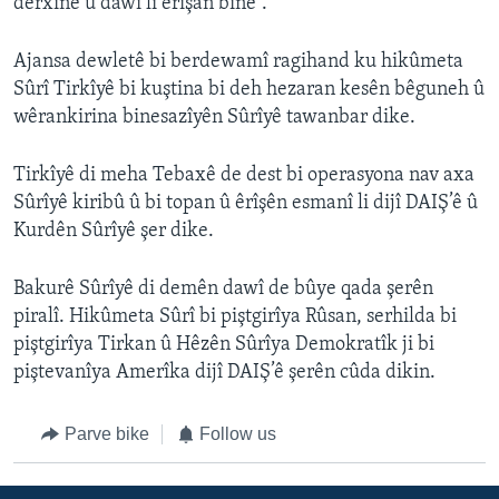
derxîne û dawî li êrîşan bîne”.
Ajansa dewletê bi berdewamî ragihand ku hikûmeta
Sûrî Tirkîyê bi kuştina bi deh hezaran kesên bêguneh û
wêrankirina binesazîyên Sûrîyê tawanbar dike.
Tirkîyê di meha Tebaxê de dest bi operasyona nav axa
Sûrîyê kiribû û bi topan û êrîşên esmanî li dijî DAIŞ’ê û
Kurdên Sûrîyê şer dike.
Bakurê Sûrîyê di demên dawî de bûye qada şerên
piralî. Hikûmeta Sûrî bi piştgirîya Rûsan, serhilda bi
piştgirîya Tirkan û Hêzên Sûrîya Demokratîk ji bi
piştevanîya Amerîka dijî DAIŞ’ê şerên cûda dikin.
Parve bike
Follow us