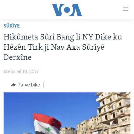
Lînkên
eksesibilîtî
Yekser
SÛRÎYE
here
DESTPÊK
Hikûmeta Sûrî Bang li NY Dike ku
naveroka
NÛÇE
serekî
Hêzên Tirk ji Nav Axa Sûrîyê
HERÊMÊN KURDAN
Yekser
VÎDYO GALERÎ
Derxîne
here
AMERÎKA
FOTO GALERÎ
Malpera
Meha Sê 10, 2017
TIRKÎYE
RADYO
serekî
Yekser
Parve bike
SÛRÎYE
HEVPEYVÎN
here
ÎRAQ
Lêgerînê
ÎRAN
ROJHILATA NAVÎN
CÎHAN