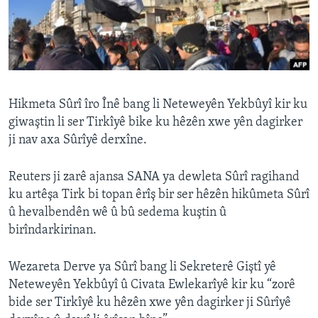
ÇAND Û HUNER
SERNIVÎS
SORANÎ
Learning English
Hikmeta Sûrî îro Înê bang li Neteweyên Yekbûyî kir ku
giwaştin li ser Tirkîyê bike ku hêzên xwe yên dagirker
ji nav axa Sûrîyê derxîne.
FOLLOW US
Reuters ji zarê ajansa SANA ya dewleta Sûrî ragihand
ku artêşa Tirk bi topan êrîş bir ser hêzên hikûmeta Sûrî
Zimanên Din
û hevalbendên wê û bû sedema kuştin û
birîndarkirinan.
Wezareta Derve ya Sûrî bang li Sekreterê Giştî yê
Neteweyên Yekbûyî û Civata Ewlekarîyê kir ku “zorê
bide ser Tirkîyê ku hêzên xwe yên dagirker ji Sûrîyê