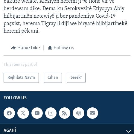
bakûrê welatê. Alozîyên heremî ji 9ê Îlonê vir ve
berdewam dike. Dema ku Serokvezîrê Etîyopya Abiy
hilbijartinên netewîyê ji ber pandemîya Covid-19
paşxist, herema Tigray li dijî we biryarê hilbijartinekê
heremî pêk anî.
Parve bike
Follow us
This item is part of
Rojhilata Navîn
Cîhan
Serekî
FOLLOW US
AGAHÎ