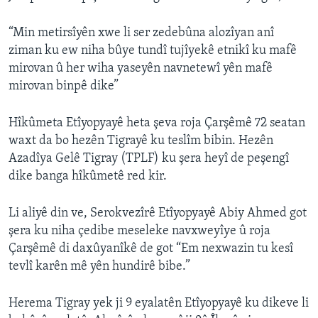
“Min metirsîyên xwe li ser zedebûna alozîyan anî
ziman ku ew niha bûye tundî tujîyekê etnikî ku mafê
mirovan û her wiha yaseyên navnetewî yên mafê
mirovan binpê dike”
Hîkûmeta Etîyopyayê heta şeva roja Çarşêmê 72 seatan
waxt da bo hezên Tigrayê ku teslîm bibin. Hezên
Azadîya Gelê Tigray (TPLF) ku şera heyî de peşengî
dike banga hîkûmetê red kir.
Li aliyê din ve, Serokvezîrê Etîyopyayê Abiy Ahmed got
şera ku niha çedibe meseleke navxweyîye û roja
Çarşêmê di daxûyanîkê de got “Em nexwazin tu kesî
tevlî karên mê yên hundirê bibe.”
Herema Tigray yek ji 9 eyalatên Etîyopyayê ku dikeve li