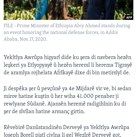
ÇAND Û HUNER
SERNIVÎS
FILE - Prime Minister of Ethiopia Abiy Ahmed stands during
SORANÎ
an event honoring the national defense forces, in Addis
Ababa, Nov. 17, 2020.
Learning English
Yekîtîya Awrûpa hişyarî dide ku şera di navbera hezên
FOLLOW US
leşkeri ya Etîyopyayê û hezên heremî li herema Tigrayê
de aramîya rojhelata Afrîkayê dixe di bin metirsîyî de.
Ji despêka şer û pevçûnê ya 4e Mijdarê vir ve, bi sedan
Zimanên Din
mirov hatine kuştin û her wiha 41.000 penaber ji
rewîyane Sûdanê. Ajansên heremê radigihînin ku di
şer de sîvîlan hatine armanç girtin.
Rêvebirê Danûstandinên Derveyê ya Yekîtîya Awrûpa
Joseph Borell piştî civîna li gel Wezîrê Derveyê got,