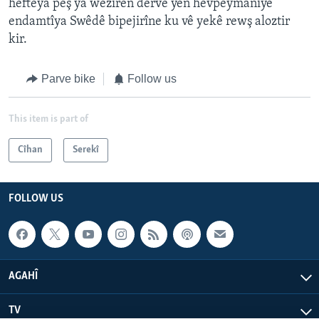
hefteya pêş ya wezîrên derve yên hevpeymanîyê
endamtîya Swêdê bipejirîne ku vê yekê rewş aloztir
kir.
Parve bike
Follow us
This item is part of
Cîhan
Serekî
FOLLOW US
AGAHÎ
TV