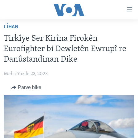
Lînkên
eksesibilîtî
Yekser
CÎHAN
here
DESTPÊK
Tirkîye Ser Kirîna Firokên
naveroka
NÛÇE
serekî
Eurofighter bi Dewletên Ewrupî re
HERÊMÊN KURDAN
Yekser
VÎDYO GALERÎ
Danûstandinan Dike
here
AMERÎKA
FOTO GALERÎ
Malpera
Meha Yazde 23, 2023
TIRKÎYE
RADYO
serekî
Yekser
Parve bike
SÛRÎYE
HEVPEYVÎN
here
ÎRAQ
Lêgerînê
ÎRAN
ROJHILATA NAVÎN
CÎHAN