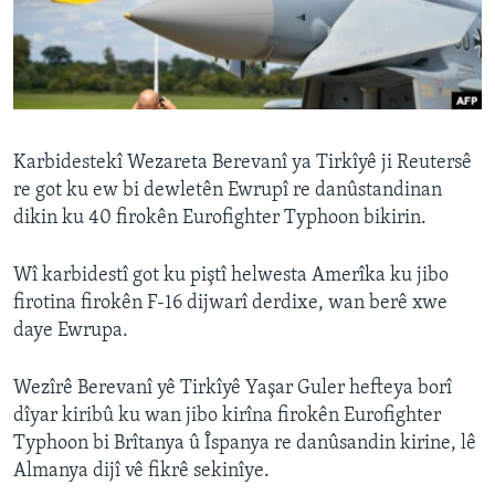
ÇAND Û HUNER
SERNIVÎS
SORANÎ
Learning English
Karbidestekî Wezareta Berevanî ya Tirkîyê ji Reutersê
re got ku ew bi dewletên Ewrupî re danûstandinan
dikin ku 40 firokên Eurofighter Typhoon bikirin.
FOLLOW US
Wî karbidestî got ku piştî helwesta Amerîka ku jibo
firotina firokên F-16 dijwarî derdixe, wan berê xwe
Zimanên Din
daye Ewrupa.
Wezîrê Berevanî yê Tirkîyê Yaşar Guler hefteya borî
dîyar kiribû ku wan jibo kirîna firokên Eurofighter
Typhoon bi Brîtanya û Îspanya re danûsandin kirine, lê
Almanya dijî vê fikrê sekinîye.