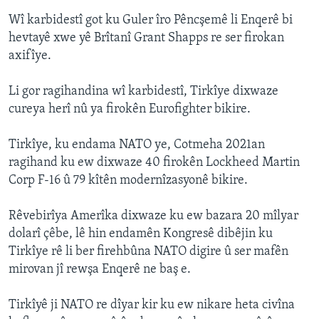
Wî karbidestî got ku Guler îro Pêncşemê li Enqerê bi
hevtayê xwe yê Brîtanî Grant Shapps re ser firokan
axifîye.
Li gor ragihandina wî karbidestî, Tirkîye dixwaze
cureya herî nû ya firokên Eurofighter bikire.
Tirkîye, ku endama NATO ye, Cotmeha 2021an
ragihand ku ew dixwaze 40 firokên Lockheed Martin
Corp F-16 û 79 kîtên modernîzasyonê bikire.
Rêvebirîya Amerîka dixwaze ku ew bazara 20 mîlyar
dolarî çêbe, lê hin endamên Kongresê dibêjin ku
Tirkîye rê li ber firehbûna NATO digire û ser mafên
mirovan jî rewşa Enqerê ne baş e.
Tirkîyê ji NATO re dîyar kir ku ew nikare heta civîna