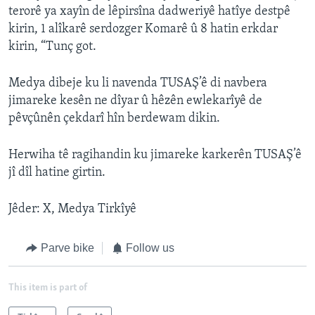
terorê ya xayîn de lêpirsîna dadweriyê hatîye destpê
kirin, 1 alîkarê serdozger Komarê û 8 hatin erkdar
kirin, “Tunç got.
Medya dibeje ku li navenda TUSAŞ’ê di navbera
jimareke kesên ne dîyar û hêzên ewlekarîyê de
pêvçûnên çekdarî hîn berdewam dikin.
Herwiha tê ragihandin ku jimareke karkerên TUSAŞ’ê
jî dîl hatine girtin.
Jêder: X, Medya Tirkîyê
Parve bike
Follow us
This item is part of