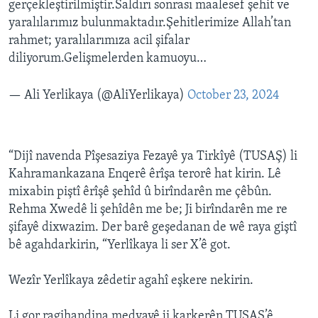
gerçekleştirilmiştir.Saldırı sonrası maalesef şehit ve
yaralılarımız bulunmaktadır.Şehitlerimize Allah’tan
rahmet; yaralılarımıza acil şifalar
diliyorum.Gelişmelerden kamuoyu…
— Ali Yerlikaya (@AliYerlikaya)
October 23, 2024
“Dijî navenda Pîşesaziya Fezayê ya Tirkîyê (TUSAŞ) li
Kahramankazana Enqerê êrîşa terorê hat kirin. Lê
mixabin piştî êrîşê şehîd û birîndarên me çêbûn.
Rehma Xwedê li şehîdên me be; Ji birîndarên me re
şifayê dixwazim. Der barê geşedanan de wê raya giştî
bê agahdarkirin, “Yerlîkaya li ser X’ê got.
Wezîr Yerlîkaya zêdetir agahî eşkere nekirin.
Li gor ragihandina medyayê ji karkerên TUSAŞ’ê