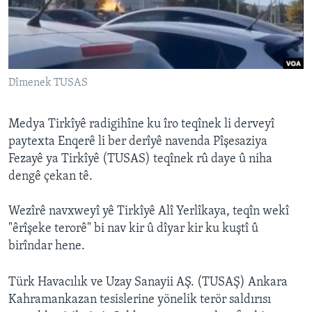
ÇAND Û HUNER
SERNIVÎS
SORANÎ
Dîmenek TUSAS
Learning English
Medya Tirkîyê radigihîne ku îro teqînek li derveyî
FOLLOW US
paytexta Enqerê li ber derîyê navenda Pîşesaziya
Fezayê ya Tirkîyê (TUSAS) teqînek rû daye û niha
dengê çekan tê.
Zimanên Din
Wezîrê navxweyî yê Tirkîyê Alî Yerlîkaya, teqîn wekî
"êrîşeke terorê" bi nav kir û dîyar kir ku kuştî û
birîndar hene.
Türk Havacılık ve Uzay Sanayii AŞ. (TUSAŞ) Ankara
Kahramankazan tesislerine yönelik terör saldırısı