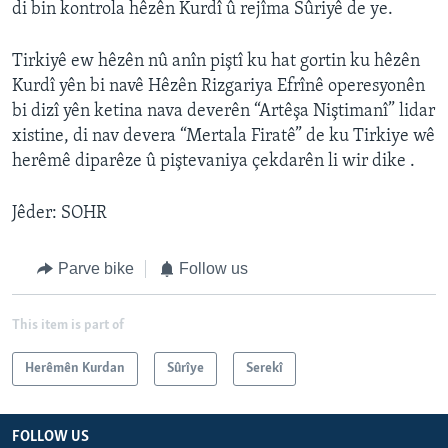
di bin kontrola hêzên Kurdî û rejîma Sûriyê de ye.
Tirkiyê ew hêzên nû anîn piştî ku hat gortin ku hêzên
Kurdî yên bi navê Hêzên Rizgariya Efrînê operesyonên
bi dizî yên ketina nava deverên “Artêşa Niştimanî” lidar
xistine, di nav devera “Mertala Firatê” de ku Tirkiye wê
herêmê diparêze û piştevaniya çekdarên li wir dike .
Jêder: SOHR
Parve bike
Follow us
This item is part of
Herêmên Kurdan
Sûrîye
Serekî
FOLLOW US