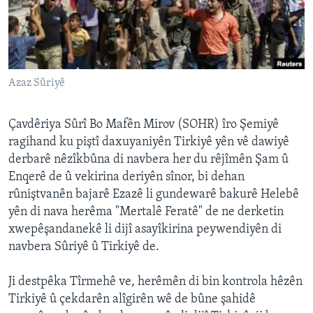
ÇAND Û HUNER
SERNIVÎS
SORANÎ
Azaz Sûriyê
Learning English
Çavdêriya Sûrî Bo Mafên Mirov (SOHR) îro Şemiyê
FOLLOW US
ragihand ku piştî daxuyaniyên Tirkiyê yên vê dawiyê
derbarê nêzîkbûna di navbera her du rêjîmên Şam û
Enqerê de û vekirina deriyên sînor, bi dehan
rûniştvanên bajarê Ezazê li gundewarê bakurê Helebê
Zimanên Din
yên di nava herêma "Mertalê Feratê" de ne derketin
xwepêşandanekê li dijî asayîkirina peywendiyên di
navbera Sûriyê û Tirkiyê de.
Ji destpêka Tîrmehê ve, herêmên di bin kontrola hêzên
Tirkiyê û çekdarên alîgirên wê de bûne şahidê