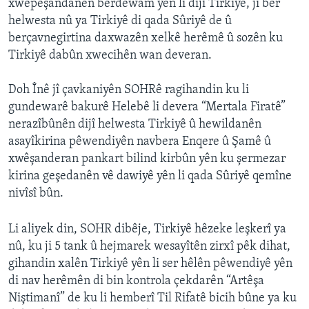
xwepêşandanên berdewam yên li dijî Tirkiyê, ji ber
helwesta nû ya Tirkiyê di qada Sûriyê de û
berçavnegirtina daxwazên xelkê herêmê û sozên ku
Tirkiyê dabûn xwecihên wan deveran.
Doh Înê jî çavkaniyên SOHRê ragihandin ku li
gundewarê bakurê Helebê li devera “Mertala Firatê”
nerazîbûnên dijî helwesta Tirkiyê û hewildanên
asayîkirina pêwendiyên navbera Enqere û Şamê û
xwêşanderan pankart bilind kirbûn yên ku şermezar
kirina geşedanên vê dawiyê yên li qada Sûriyê qemîne
nivîsî bûn.
Li aliyek din, SOHR dibêje, Tirkiyê hêzeke leşkerî ya
nû, ku ji 5 tank û hejmarek wesayîtên zirxî pêk dihat,
gihandin xalên Tirkiyê yên li ser hêlên pêwendiyê yên
di nav herêmên di bin kontrola çekdarên “Artêşa
Niştimanî” de ku li hemberî Til Rifatê bicih bûne ya ku