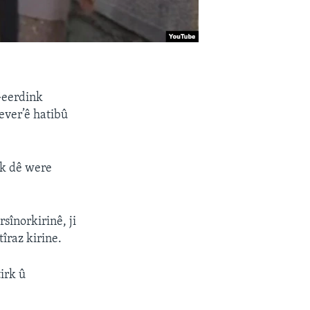
Geerdink
ever’ê hatibû
nk dê were
sînorkirinê, ji
îraz kirine.
irk û