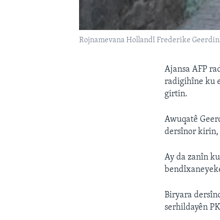
Rojnamevana Hollandî Frederike Geerdi
Ajansa AFP rad
radigihîne ku 
girtin.
Awuqatê Geerd
dersînor kirin,
Ay da zanîn ku
bendîxaneyeke 
Biryara dersîn
serhildayên PK