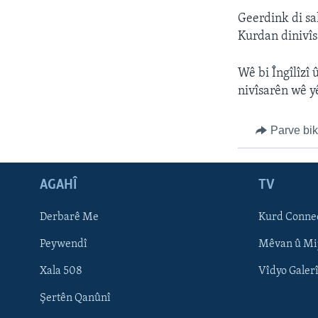
Geerdink di sal
Kurdan dinivîs
Wê bi Îngîlîzî
nivîsarên wê y
Parve bi
AGAHÎ
TV
Learning English
Derbarê Me
Kurd Conne
FOLLOW US
Peywendî
Mêvan û Mi
Xala 508
Vîdyo Galer
Şertên Qanûnî
Zimanên Din