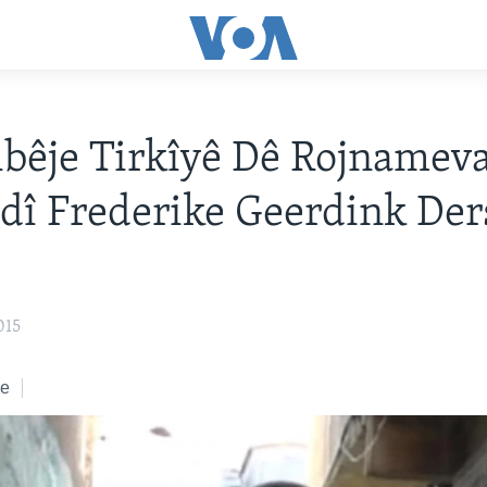
bêje Tirkîyê Dê Rojnamev
dî Frederike Geerdink Der
015
ke