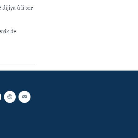
dijîya û li ser
evrik de