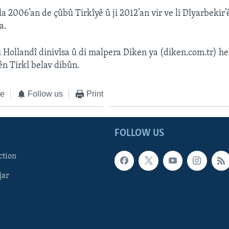
a 2006’an de çûbû Tirkîyê û ji 2012’an vir ve li Dîyarbekir’ê 
a.
 û Hollandî dinivîsa û di malpera Diken ya (diken.com.tr) h
ên Tirkî belav dibûn.
ke
Follow us
Print
FOLLOW US
ction
jar
î