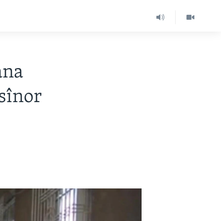
ana
sînor