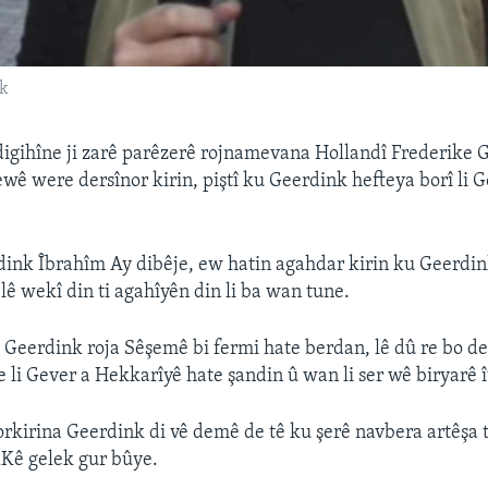
nk
igihîne ji zarê parêzerê rojnamevana Hollandî Frederike 
ewê were dersînor kirin, piştî ku Geerdink hefteya borî li G
ink Îbrahîm Ay dibêje, ew hatin agahdar kirin ku Geerdi
 lê wekî din ti agahîyên din li ba wan tune.
 Geerdink roja Sêşemê bi fermi hate berdan, lê dû re bo der
li Gever a Hekkarîyê hate şandin û wan li ser wê biryarê ît
orkirina Geerdink di vê demê de tê ku şerê navbera artêşa t
Kê gelek gur bûye.