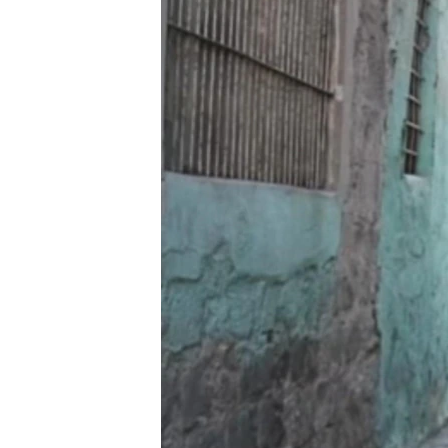
ÇAND Û HUNER
SERNIVÎS
SORANÎ