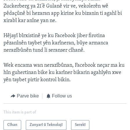
Zuckerberg ya 21’ê Gulanê vir ve, vekolerên wê
pêdaçûnê bi hezaran app kirine ku bizanin ti agahî bi
xirabî kar anîne yan ne.
Hêjayî bîrxistinê ye ku Facebook jiber firotina
pêzanînên taybet yên karîneran, bûye armanca
nerazîbûnên tund li seranser cîhanê.
Wek encama wan nerazîbûnan, Facebook neçar ma ku
hîn guhertinan bike ku karîner bikarin agahîyên xwe
yên taybet pirtir kontrol bikin.
Parve bike
Follow us
This item is part of
Cîhan
Zanyarî û Teknolojî
Serekî