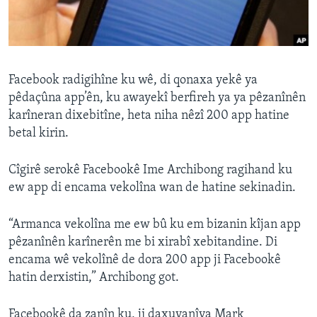
ÇAND Û HUNER
SERNIVÎS
SORANÎ
Facebook radigihîne ku wê, di qonaxa yekê ya
pêdaçûna app’ên, ku awayekî berfireh ya ya pêzanînên
Learning English
karîneran dixebitîne, heta niha nêzî 200 app hatine
betal kirin.
FOLLOW US
Cîgirê serokê Facebookê Ime Archibong ragihand ku
ew app di encama vekolîna wan de hatine sekinadin.
Zimanên Din
“Armanca vekolîna me ew bû ku em bizanin kîjan app
pêzanînên karînerên me bi xirabî xebitandine. Di
encama wê vekolînê de dora 200 app ji Facebookê
hatin derxistin,” Archibong got.
Facebookê da zanîn ku, ji daxuyanîya Mark