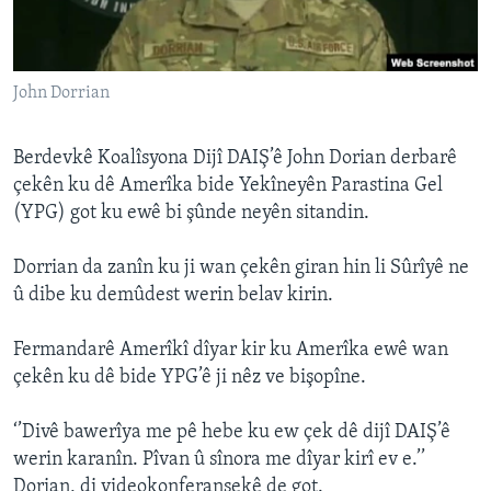
ÇAND Û HUNER
SERNIVÎS
John Dorrian
SORANÎ
Learning English
Berdevkê Koalîsyona Dijî DAIŞ’ê John Dorian derbarê
çekên ku dê Amerîka bide Yekîneyên Parastina Gel
(YPG) got ku ewê bi şûnde neyên sitandin.
FOLLOW US
Dorrian da zanîn ku ji wan çekên giran hin li Sûrîyê ne
û dibe ku demûdest werin belav kirin.
Zimanên Din
Fermandarê Amerîkî dîyar kir ku Amerîka ewê wan
çekên ku dê bide YPG’ê ji nêz ve bişopîne.
‘’Divê bawerîya me pê hebe ku ew çek dê dijî DAIŞ’ê
werin karanîn. Pîvan û sînora me dîyar kirî ev e.’’
Dorian, di videokonferansekê de got.