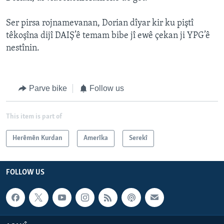
Ser pirsa rojnamevanan, Dorian dîyar kir ku piştî
têkoşîna dijî DAIŞ’ê temam bibe jî ewê çekan ji YPG’ê
nestînin.
Parve bike
Follow us
This item is part of
Herêmên Kurdan
Amerîka
Serekî
FOLLOW US