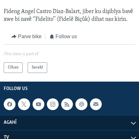
Fideng Angel Castro Diaz-Balart, jiber ku dişibîya bavê
xwe bi navê ‘’Fidelito’’ (Fidelê Biçûk) dihat nas kirin.
Parve bike
Follow us
This item is part of
Cîhan
Serekî
FOLLOW US
AGAHÎ
TV