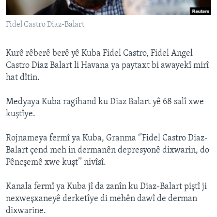
ÇAND Û HUNER
Fidel Castro Diaz-Balart
SERNIVÎS
SORANÎ
Kurê rêberê berê yê Kuba Fidel Castro, Fidel Angel
Castro Diaz Balart li Havana ya paytaxt bi awayekî mirî
Learning English
hat dîtin.
FOLLOW US
Medyaya Kuba ragihand ku Diaz Balart yê 68 salî xwe
kuştîye.
Rojnameya fermî ya Kuba, Granma ‘’Fidel Castro Diaz-
Zimanên Din
Balart çend meh in dermanên depresyonê dixwarin, do
Pêncşemê xwe kuşt’’ nivîsî.
Kanala fermî ya Kuba jî da zanîn ku Diaz-Balart piştî ji
nexweşxaneyê derketîye di mehên dawî de derman
dixwarine.