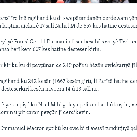
ransî îro Înê ragihand ku di xwepêşandanên berdewam yê
 kuştina ajokarê 17 salî Nahel M de 667 kes hatine desteser
î yê Fransî Gerald Darmanin li ser hesabê xwe yê Twitte
ansa herî kêm 667 kes hatine desteser kirin.
 kir ku ku di pevçûnan de 249 polîs û hêzên ewlekarîyê jî 
gihand ku 242 kesên ji 667 kesên girtî, li Parîsê hatine des
 desteserkirî kesên navbera 14 û 18 salî ne.
inê ye ku piştî ku Nael M.bi guleya polîsan hatibû kuştin,
omin û pir caran pevçûn jî derdikevin.
Emmanuel Macron gotibû ku ewê bi ti awayî tundûtjîyê qe