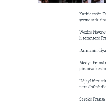
Karbidestên F
şermezarkirina
Wezîrê Navxwey
li seranserê Fr
Darmanin dîyar
Medya Fransî ra
piranîya kesên
Hêjayî bîrxist
nerazîbûnê did
Serokê Fransa 