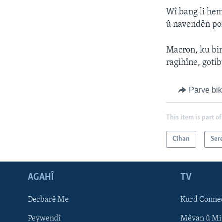
Wî bang li hem
û navendên pol
Macron, ku bin
ragihîne, goti
Parve bi
This item is part of
Cîhan
Ser
AGAHÎ
TV
Learning English
Derbarê Me
Kurd Conne
FOLLOW US
Peywendî
Mêvan û Mi