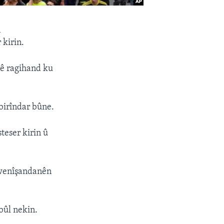
n
 kirin.
rê ragihand ku
birîndar bûne.
teser kirin û
 xwenîşandanên
bûl nekin.