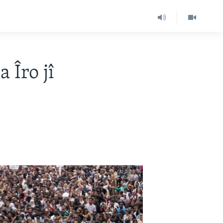
 Îro jî