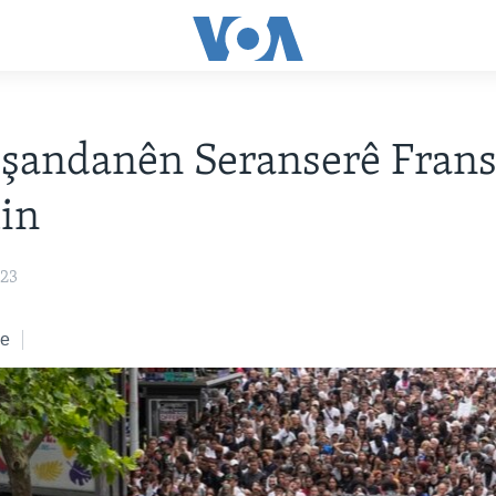
andanên Seranserê Fransa
in
023
ke