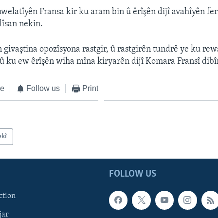
welatîyên Fransa kir ku aram bin û êrîşên dijî avahîyên fe
îsan nekin.
 givaştina opozîsyona rastgir, û rastgirên tundrê ye ku re
bû ku ew êrîşên wiha mîna kiryarên dijî Komara Fransî dibî
ke
Follow us
Print
ekî
FOLLOW US
ction
jar