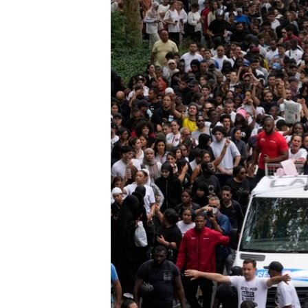
ÇAND Û HUNER
SERNIVÎS
SORANÎ