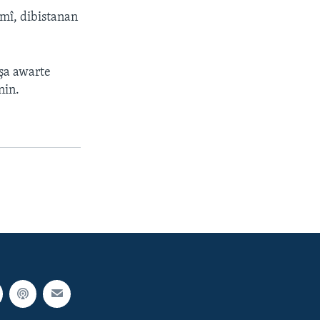
rmî, dibistanan
wşa awarte
nin.