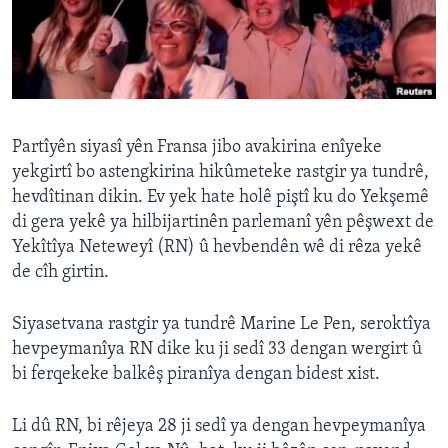
ÇAND Û HUNER
SERNIVÎS
SORANÎ
Learning English
Partîyên siyasî yên Fransa jibo avakirina enîyeke
yekgirtî bo astengkirina hikûmeteke rastgir ya tundrê,
hevdîtinan dikin. Ev yek hate holê piştî ku do Yekşemê
FOLLOW US
di gera yekê ya hilbijartinên parlemanî yên pêşwext de
Yekîtîya Neteweyî (RN) û hevbendên wê di rêza yekê
de cîh girtin.
Zimanên Din
Siyasetvana rastgir ya tundrê Marine Le Pen, seroktîya
hevpeymanîya RN dike ku ji sedî 33 dengan wergirt û
bi ferqekeke balkêş piranîya dengan bidest xist.
Li dû RN, bi rêjeya 28 ji sedî ya dengan hevpeymanîya