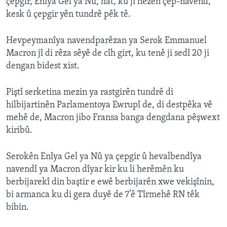
çepgîr, Eniya Gel ya Nû, hat, ku ji hêzên çep-navend,
kesk û çepgir yên tundrê pêk tê.
Hevpeymanîya navendparêzan ya Serok Emmanuel
Macron jî di rêza sêyê de cîh girt, ku tenê ji sedî 20 ji
dengan bidest xist.
Piştî serketina mezin ya rastgirên tundrê di
hilbijartinên Parlamentoya Ewrupî de, di destpêka vê
mehê de, Macron jibo Fransa banga dengdana pêşwext
kiribû.
Serokên Enîya Gel ya Nû ya çepgir û hevalbendîya
navendî ya Macron dîyar kir ku li herêmên ku
berbijarekî din baştir e ewê berbijarên xwe vekişînin,
bi armanca ku di gera duyê de 7’ê Tîrmehê RN têk
bibin.