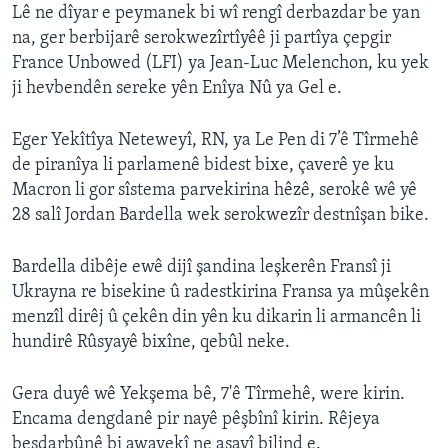
Lê ne dîyar e peymanek bi wî rengî derbazdar be yan
na, ger berbijarê serokwezîrtîyêê ji partîya çepgir
France Unbowed (LFI) ya Jean-Luc Melenchon, ku yek
ji hevbendên sereke yên Enîya Nû ya Gel e.
Eger Yekîtîya Neteweyî, RN, ya Le Pen di 7’ê Tîrmehê
de piranîya li parlamenê bidest bixe, çaverê ye ku
Macron li gor sîstema parvekirina hêzê, serokê wê yê
28 salî Jordan Bardella wek serokwezîr destnîşan bike.
Bardella dibêje ewê dijî şandina leşkerên Fransî ji
Ukrayna re bisekine û radestkirina Fransa ya mûşekên
menzîl dirêj û çekên din yên ku dikarin li armancên li
hundirê Rûsyayê bixîne, qebûl neke.
Gera duyê wê Yekşema bê, 7'ê Tîrmehê, were kirin.
Encama dengdanê pir nayê pêşbînî kirin. Rêjeya
beşdarbûnê bi awayekî ne asayî bilind e.