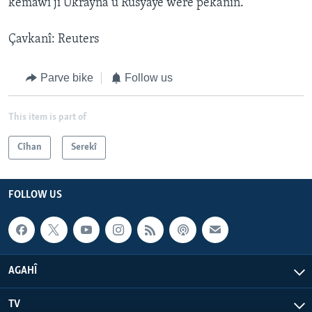
kemawî ji Ukrayna û Rûsyayê were pêkanîn.
Çavkanî: Reuters
Parve bike
Follow us
This item is part of
Cîhan
Serekî
FOLLOW US
AGAHÎ
TV