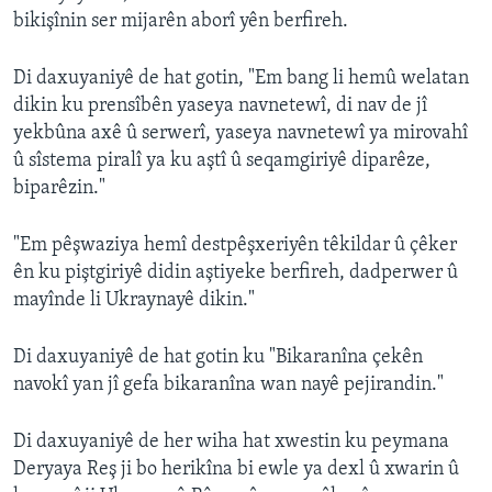
bikişînin ser mijarên aborî yên berfireh.
Di daxuyaniyê de hat gotin, "Em bang li hemû welatan
dikin ku prensîbên yaseya navnetewî, di nav de jî
yekbûna axê û serwerî, yaseya navnetewî ya mirovahî
û sîstema piralî ya ku aştî û seqamgiriyê diparêze,
biparêzin."
"Em pêşwaziya hemî destpêşxeriyên têkildar û çêker
ên ku piştgiriyê didin aştiyeke berfireh, dadperwer û
mayînde li Ukraynayê dikin."
Di daxuyaniyê de hat gotin ku "Bikaranîna çekên
navokî yan jî gefa bikaranîna wan nayê pejirandin."
Di daxuyaniyê de her wiha hat xwestin ku peymana
Deryaya Reş ji bo herikîna bi ewle ya dexl û xwarin û