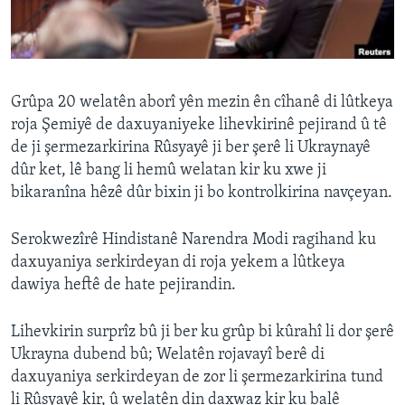
ÇAND Û HUNER
SERNIVÎS
SORANÎ
Grûpa 20 welatên aborî yên mezin ên cîhanê di lûtkeya
roja Şemiyê de daxuyaniyeke lihevkirinê pejirand û tê
Learning English
de ji şermezarkirina Rûsyayê ji ber şerê li Ukraynayê
dûr ket, lê bang li hemû welatan kir ku xwe ji
FOLLOW US
bikaranîna hêzê dûr bixin ji bo kontrolkirina navçeyan.
Serokwezîrê Hindistanê Narendra Modi ragihand ku
daxuyaniya serkirdeyan di roja yekem a lûtkeya
Zimanên Din
dawiya heftê de hate pejirandin.
Lihevkirin surprîz bû ji ber ku grûp bi kûrahî li dor şerê
Ukrayna dubend bû; Welatên rojavayî berê di
daxuyaniya serkirdeyan de zor li şermezarkirina tund
li Rûsyayê kir, û welatên din daxwaz kir ku balê