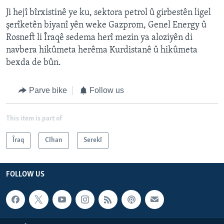
Ji hejî bîrxistinê ye ku, sektora petrol û girbestên ligel
şerîketên biyanî yên weke Gazprom, Genel Energy û
Rosneft li Îraqê sedema herî mezin ya aloziyên di
navbera hikûmeta herêma Kurdistanê û hikûmeta
bexda de bûn.
Parve bike
Follow us
This item is part of
Îraq
Cîhan
Serekî
FOLLOW US