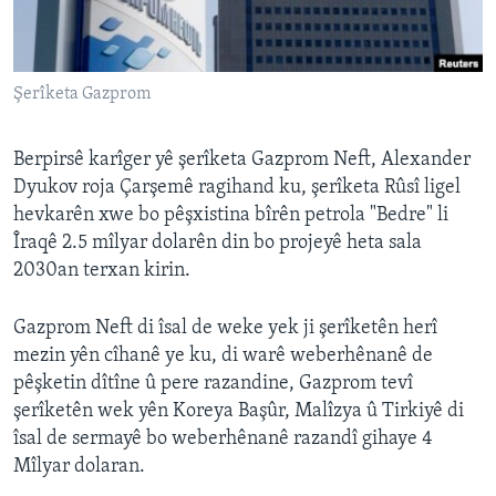
ÇAND Û HUNER
SERNIVÎS
Şerîketa Gazprom
SORANÎ
Learning English
Berpirsê karîger yê şerîketa Gazprom Neft, Alexander
Dyukov roja Çarşemê ragihand ku, şerîketa Rûsî ligel
hevkarên xwe bo pêşxistina bîrên petrola "Bedre" li
FOLLOW US
Îraqê 2.5 mîlyar dolarên din bo projeyê heta sala
2030an terxan kirin.
Zimanên Din
Gazprom Neft di îsal de weke yek ji şerîketên herî
mezin yên cîhanê ye ku, di warê weberhênanê de
pêşketin dîtîne û pere razandine, Gazprom tevî
şerîketên wek yên Koreya Başûr, Malîzya û Tirkiyê di
îsal de sermayê bo weberhênanê razandî gihaye 4
Mîlyar dolaran.