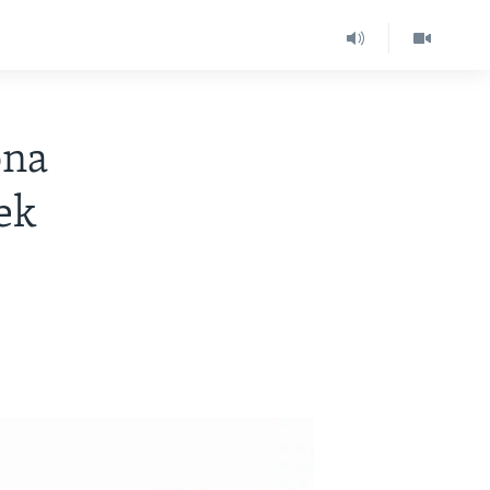
ona
ek