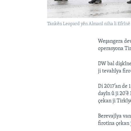
Tankên Leopard yên Almanî niha li Efrînê
Weşangera dew
operasyona Tirk
DW bal dişkîne
ji tevahîya fir
Di 2017’an de 1
dayîn û ji 20’
çekan ji Tirkîy
Berevajîya va
firotina çekan 