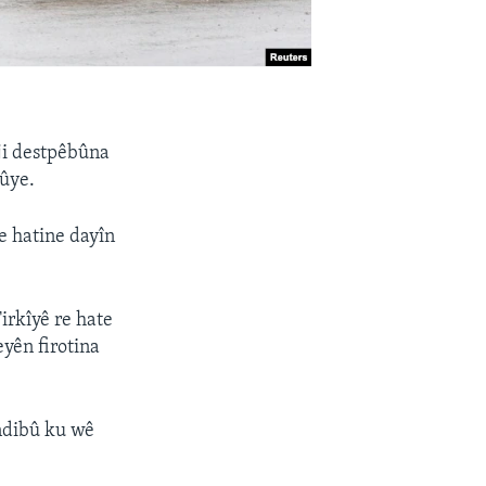
ji destpêbûna
bûye.
e hatine dayîn
irkîyê re hate
yên firotina
ndibû ku wê