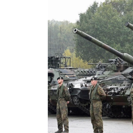
ÇAND Û HUNER
SERNIVÎS
SORANÎ