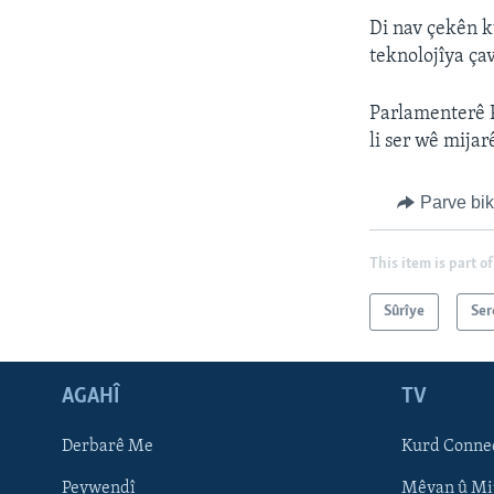
Di nav çekên ku
teknolojîya ça
Parlamenterê 
li ser wê mijar
Parve bi
This item is part of
Sûrîye
Ser
AGAHÎ
TV
Learning English
Derbarê Me
Kurd Conne
FOLLOW US
Peywendî
Mêvan û Mi