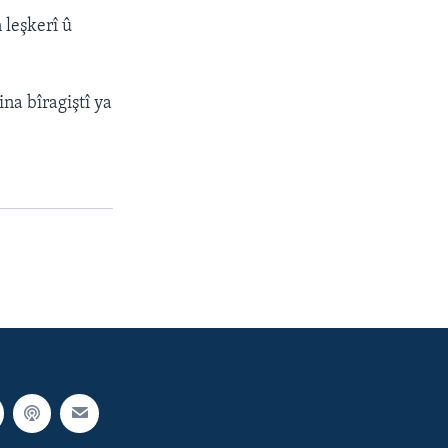
 leşkerî û
a bîragiştî ya