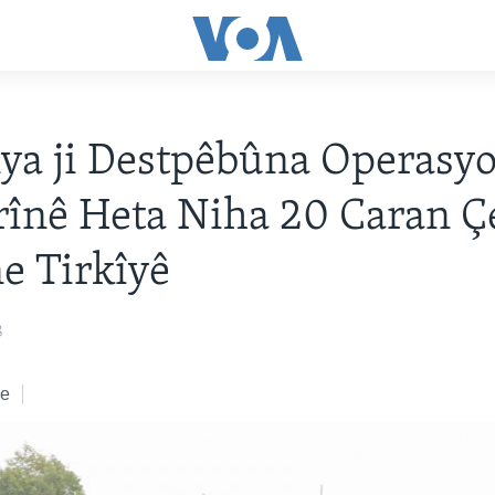
ya ji Destpêbûna Operasy
frînê Heta Niha 20 Caran Ç
ne Tirkîyê
8
ke