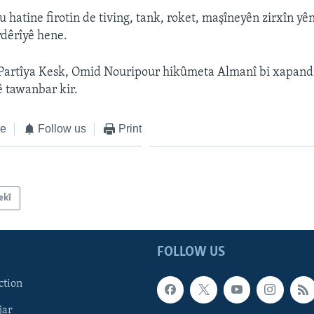
 hatine firotin de tiving, tank, roket, maşîneyên zirxîn yên
vdêrîyê hene.
Partîya Kesk, Omid Nouripour hikûmeta Almanî bi xapandin
ê tawanbar kir.
ke
Follow us
Print
ekî
FOLLOW US
ction
jar