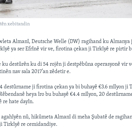
 tên xebitandin
leta Almanî, Deutsche Welle (DW) ragihand ku Almanya 
îyê ya ser Efrînê vir ve, firotina çekan ji Tirkîyê re pirtir 
 ku destûrên ku di 54 rojên ji destpêbûna operasyonê vir v
otinên nav sala 2017’an zêdetir e.
4 destûrname ji firotina çekan ya bi buhayê €3.6 mîlyon ji T
ê Rêbendanê heya îro bu buhayê €4.4 mîlyon, 20 destûrname
ê re hate dayîn.
n agahîyên nû, hikûmeta Almanî di meha Şubatê de ragiha
ji Tirkîyê re cemidandiye.