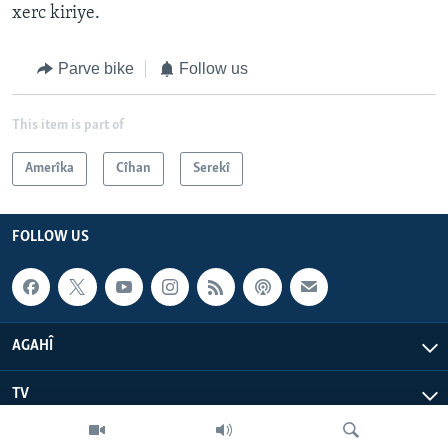
xerc kiriye.
Parve bike
Follow us
This item is part of
Amerîka
Cîhan
Serekî
FOLLOW US
AGAHÎ
TV