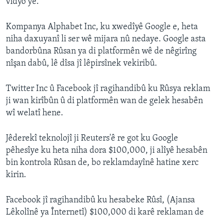
vîdyo ye.
Kompanya Alphabet Inc, ku xwedîyê Google e, heta
niha daxuyanî li ser wê mijara nû nedaye. Google asta
bandorbûna Rûsan ya di platformên wê de nêgirîng
nîşan dabû, lê dîsa jî lêpirsînek vekiribû.
Twitter Inc û Facebook jî ragihandibû ku Rûsya reklam
ji wan kirîbûn û di platformên wan de gelek hesabên
wî welatî hene.
Jêderekî teknolojî ji Reuters'ê re got ku Google
pêhesîye ku heta niha dora $100,000, ji alîyê hesabên
bin kontrola Rûsan de, bo reklamdayînê hatine xerc
kirin.
Facebook jî ragihandibû ku hesabeke Rûsî, (Ajansa
Lêkolînê ya Înternetî) $100,000 di karê reklaman de