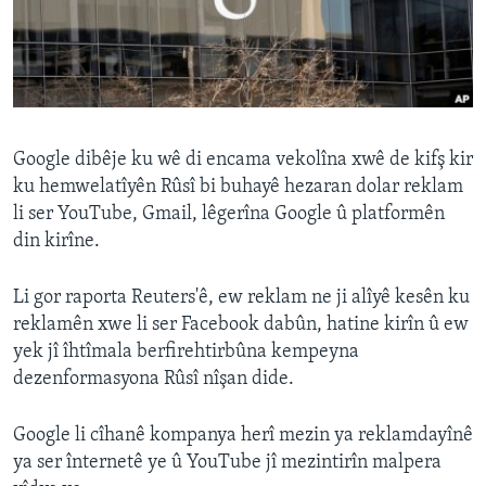
ÇAND Û HUNER
SERNIVÎS
SORANÎ
Learning English
Google dibêje ku wê di encama vekolîna xwê de kifş kir
ku hemwelatîyên Rûsî bi buhayê hezaran dolar reklam
li ser YouTube, Gmail, lêgerîna Google û platformên
FOLLOW US
din kirîne.
Li gor raporta Reuters'ê, ew reklam ne ji alîyê kesên ku
Zimanên Din
reklamên xwe li ser Facebook dabûn, hatine kirîn û ew
yek jî îhtîmala berfirehtirbûna kempeyna
dezenformasyona Rûsî nîşan dide.
Google li cîhanê kompanya herî mezin ya reklamdayînê
ya ser înternetê ye û YouTube jî mezintirîn malpera