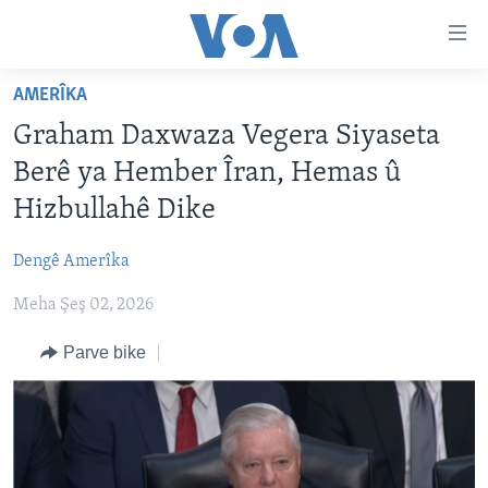
Lînkên
eksesibilîtî
Yekser
AMERÎKA
here
DESTPÊK
Graham Daxwaza Vegera Siyaseta
naveroka
NÛÇE
serekî
Berê ya Hember Îran, Hemas û
HERÊMÊN KURDAN
Yekser
VÎDYO GALERÎ
Hizbullahê Dike
here
AMERÎKA
FOTO GALERÎ
Malpera
Dengê Amerîka
TIRKÎYE
RADYO
serekî
Yekser
Meha Şeş 02, 2026
SÛRÎYE
HEVPEYVÎN
here
ÎRAQ
Parve bike
Lêgerînê
ÎRAN
ROJHILATA NAVÎN
CÎHAN