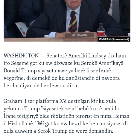
ÇAND Û HUNER
SERNIVÎS
SORANÎ
Learning English
WASHINGTON —
Senatorê Amerîkî Lindsey Graham
FOLLOW US
îro Sêşemê got ku ew dixwaze ku Serokê Amerîkayê
Donald Trump siyaseta xwe ya berê li ser Îranê
vegerîne, di demekê de ku danûstandin di navbera
herdu alîyan de berdewam dikin.
Zimanên Din
Graham li ser platforma X'ê destnîşan kir ku xula
yekem a Trump "siyasetek zelal hebû ku rê nedida
Îranê piştgirîyê bide rêxistinên terorîst ên mîna Hemas
û Hizbullahê." Wî got ku ew hez dike heman siyaset di
xula duwem a Serok Trump de were domandin.