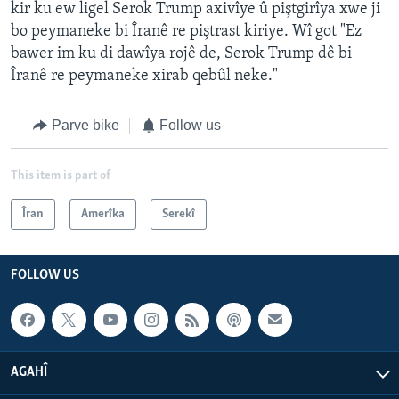
kir ku ew ligel Serok Trump axivîye û piştgirîya xwe ji
bo peymaneke bi Îranê re piştrast kiriye. Wî got "Ez
bawer im ku di dawîya rojê de, Serok Trump dê bi
Îranê re peymaneke xirab qebûl neke."
Parve bike
Follow us
This item is part of
Îran
Amerîka
Serekî
FOLLOW US
AGAHÎ