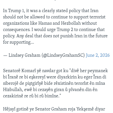
In Trump 1, it was a clearly stated policy that Iran
should not be allowed to continue to support terrorist
organizations like Hamas and Hezbollah without
consequences. I would urge Trump 2 to continue that
policy. Any deal that does not punish Iran in the future
for supporting…
— Lindsey Graham (@LindseyGrahamSC)
June 2, 2026
Senatorê Komarî yê navdar got ku "divê her peymanek
bi Îranê re bi eşkereyî were diyarkirin ku eger Îran di
siberojê de piştgirîyê bide rêxistinên terorîst ên mîna
Hizbullah, ewê bi cezayên giran û pîvanên din ên
cezakirinê re rû bi rû bimîne."
Hêjayî gotinê ye Senator Graham roja Yekşemê diyar