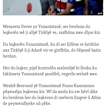
ÇAND Û HUNER
SERNIVÎS
SORANÎ
Wezareta Derve ya Yunanistanê, ser berdana du
leşkerên wê ji alîyê Tirkîyê ve, razîbûna xwe dîyar kir.
Learning English
Du leşkerên Yunanistanê, ku di ser Edîrne re ketibûn
FOLLOW US
axa Tirkîyê û ji Adarê vir ve girtîbûn, do Sêşemê hatin
berdan.
Her du leşker, piştî kontrolên saxlemîyê bi firoka ku
Zimanên Din
hikûmeta Yunanistanê şandibû, vegerîn welatê xwe.
Wezîrê Berevanî yê Yunanistanê Panos Kammenos
pêşwazîya leşkeran kir. Wî da zanîn ku ew hêvî dike
ku berdena her du leşkeran di navbera Enqere û Atîna
de peywendîyeke nû çêke.