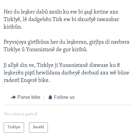
Her du leşker dabû zanîn ku ew bi şaşî ketine axa
Tirkîyê, lê dadgehên Tirk ew bi sîxurîyê tawanbar
kiribûn.
Peyvajoya girtîbûna her du leşkeran, girjîya di navbera
Tirkîye û Yunanistanê de gur kiribû.
Ji alîyê din ve, Tirkîye ji Yunanistanê dixwaze ku 8
leşkerên piştî hewildana darbeyê derbazî axa wê bûne
radestî Enqerê bike.
Parve bike
Follow us
This item is part of
Tirkîye
Serekî