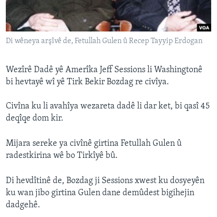
ÇAND Û HUNER
SERNIVÎS
Di wêneya arşîvê de, Fetullah Gulen û Recep Tayyip Erdogan
SORANÎ
Learning English
Wezîrê Dadê yê Amerîka Jeff Sessions li Washingtonê
bi hevtayê wî yê Tirk Bekir Bozdag re civîya.
FOLLOW US
Civîna ku li avahîya wezareta dadê li dar ket, bi qasî 45
deqîqe dom kir.
Zimanên Din
Mijara sereke ya civînê girtina Fetullah Gulen û
radestkirina wê bo Tirkîyê bû.
Di hevdîtinê de, Bozdag ji Sessions xwest ku dosyeyên
ku wan jibo girtina Gulen dane demûdest bigihejin
dadgehê.