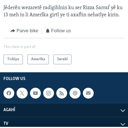
Jêderên wezaretê radigihînin ku ser Rizza Sarraf yê ku
13 meh in li Amerîka girtî ye ti axaftin nehatîye kirin.
Parve bike
Follow us
This item is part of
Tirkîye
Amerîka
Serekî
FOLLOW US
AGAHÎ
TV