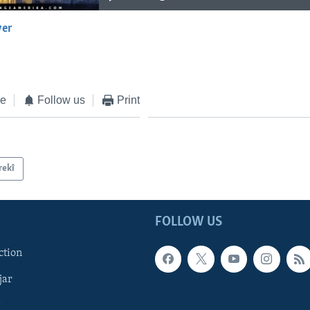
yer
EMBED
ke
Follow us
Print
rekî
FOLLOW US
ction
jar
î