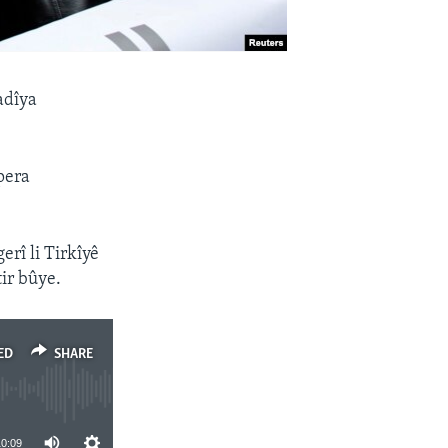
adîya
pera
rî li Tirkîyê
ir bûye.
ED
SHARE
10:09