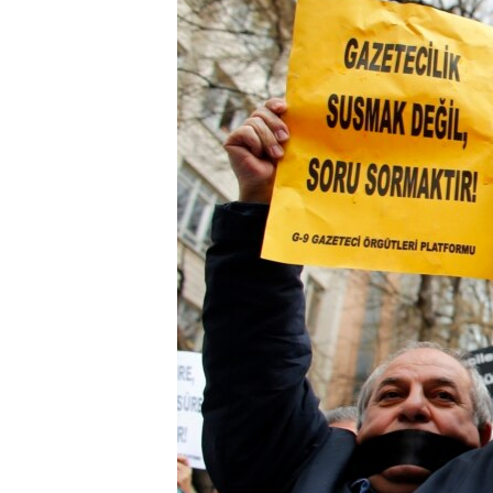
ÇAND Û HUNER
SERNIVÎS
SORANÎ