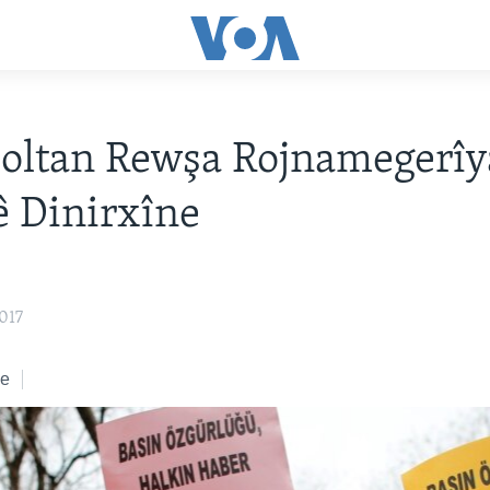
oltan Rewşa Rojnamegerîya
ê Dinirxîne
017
ke