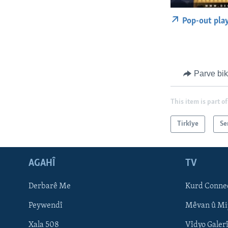
Pop-out pla
Parve bi
This item is part of
Tirkîye
Se
AGAHÎ
TV
Learning English
Derbarê Me
Kurd Conne
FOLLOW US
Peywendî
Mêvan û Mi
Xala 508
Vîdyo Galer