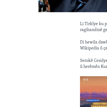
Li Tirkîye ku 
ragihandinê ge
Di hewila dawî
Wikipedia û ç
Serokê Cemîye
û herêmên Kurd