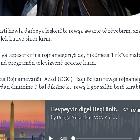
piştî hewla darbeya leşkerî bi rewşa awarte tê rêvebirin, az
lek hatiye sînor kirin.
 ya tepeserkirina rojnamegerîyê de, hikûmeta Tirkîyê mal
end programên televîzyonê qedexe kirin.
ta Rojnamevanên Azad (OGC) Haqî Boltan rewşa rojnamege
an dinirxîne û bal dikşîne ku rewş li gor salên berê xirabt
Hevpeyvin digel Heqi Boltan
EMB
by
Dengê Amerîka | VOA Kurmanji
No media source currently available
0:00