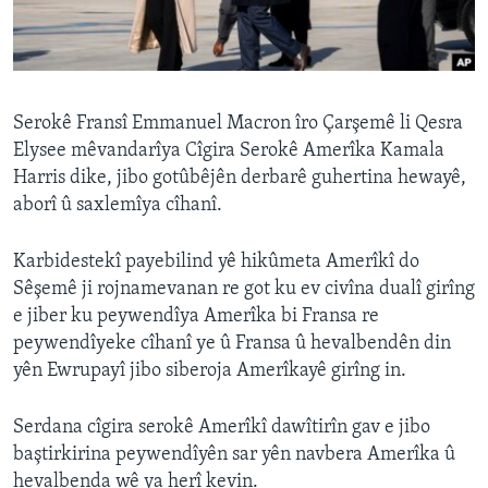
ÇAND Û HUNER
SERNIVÎS
SORANÎ
Serokê Fransî Emmanuel Macron îro Çarşemê li Qesra
Elysee mêvandarîya Cîgira Serokê Amerîka Kamala
Learning English
Harris dike, jibo gotûbêjên derbarê guhertina hewayê,
aborî û saxlemîya cîhanî.
FOLLOW US
Karbidestekî payebilind yê hikûmeta Amerîkî do
Sêşemê ji rojnamevanan re got ku ev civîna dualî girîng
e jiber ku peywendîya Amerîka bi Fransa re
Zimanên Din
peywendîyeke cîhanî ye û Fransa û hevalbendên din
yên Ewrupayî jibo siberoja Amerîkayê girîng in.
Serdana cîgira serokê Amerîkî dawîtirîn gav e jibo
baştirkirina peywendîyên sar yên navbera Amerîka û
hevalbenda wê ya herî kevin.