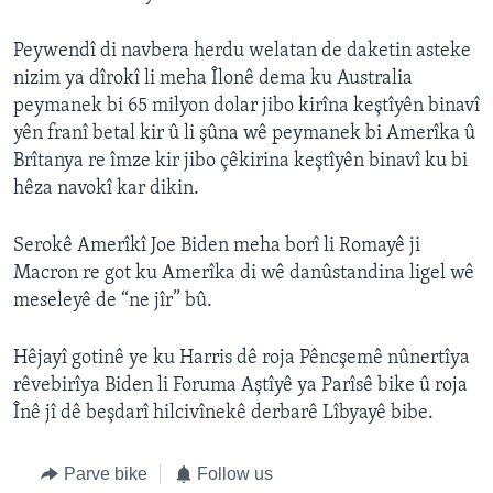
Peywendî di navbera herdu welatan de daketin asteke
nizim ya dîrokî li meha Îlonê dema ku Australia
peymanek bi 65 milyon dolar jibo kirîna keştîyên binavî
yên franî betal kir û li şûna wê peymanek bi Amerîka û
Brîtanya re îmze kir jibo çêkirina keştîyên binavî ku bi
hêza navokî kar dikin.
Serokê Amerîkî Joe Biden meha borî li Romayê ji
Macron re got ku Amerîka di wê danûstandina ligel wê
meseleyê de “ne jîr” bû.
Hêjayî gotinê ye ku Harris dê roja Pêncşemê nûnertîya
rêvebirîya Biden li Foruma Aştîyê ya Parîsê bike û roja
Înê jî dê beşdarî hilcivînekê derbarê Lîbyayê bibe.
Parve bike
Follow us