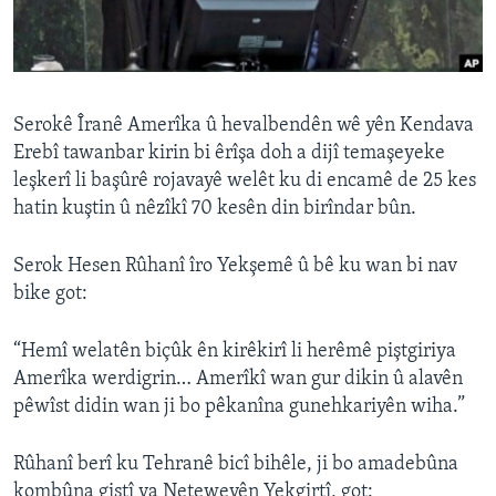
ÇAND Û HUNER
SERNIVÎS
SORANÎ
Serokê Îranê Amerîka û hevalbendên wê yên Kendava
Erebî tawanbar kirin bi êrîşa doh a dijî temaşeyeke
Learning English
leşkerî li başûrê rojavayê welêt ku di encamê de 25 kes
hatin kuştin û nêzîkî 70 kesên din birîndar bûn.
FOLLOW US
Serok Hesen Rûhanî îro Yekşemê û bê ku wan bi nav
bike got:
Zimanên Din
“Hemî welatên biçûk ên kirêkirî li herêmê piştgiriya
Amerîka werdigrin… Amerîkî wan gur dikin û alavên
pêwîst didin wan ji bo pêkanîna gunehkariyên wiha.”
Rûhanî berî ku Tehranê bicî bihêle, ji bo amadebûna
kombûna giştî ya Neteweyên Yekgirtî, got: