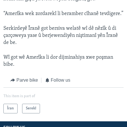
“Amerîka wek zordarekî li beramber cîhanê tevdigere.”
Serkirdeyê Îranê got bersiva welatê wî dê nêzîk û di
çarçoweya yase û berjewendiyên niştimanî yên Îranê
de be.
Wî got wê Amerîka li dor dijminahiya xwe poşman
bibe.
Parve bike
Follow us
This item is part of
Îran
Serekî