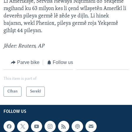
Li Amerîkayê, Servîsa Hewaya Niştimanî do Yekşemê
ragihand ku 63 milyon kes li çend wîlayetên Amerîkî li
deverên pileya germê lê zêde ye dijîn. Li hinek
bajaran, wekî Pheniox, pileya germê roja Yekşemê
gihîşt 44 pileyan.
Jêder: Reuters, AP
Parve bike
Follow us
This item is part of
Cîhan
Serekî
FOLLOW US