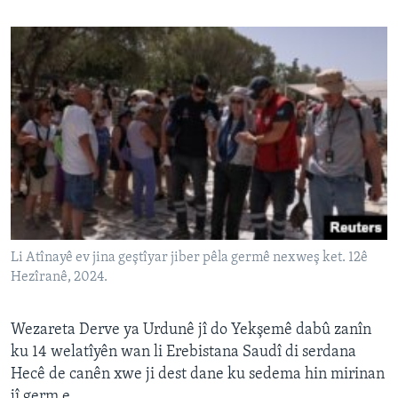
Li Atînayê ev jina geştîyar jiber pêla germê nexweş ket. 12ê
Hezîranê, 2024.
Wezareta Derve ya Urdunê jî do Yekşemê dabû zanîn
ku 14 welatîyên wan li Erebistana Saudî di serdana
Hecê de canên xwe ji dest dane ku sedema hin mirinan
jî germ e.