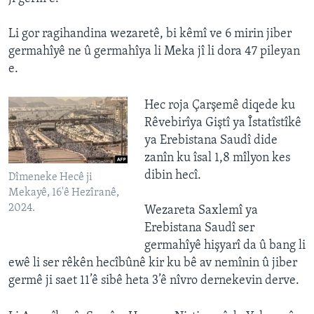
Li gor ragihandina wezaretê, bi kêmî ve 6 mirin jiber
germahîyê ne û germahîya li Meka jî li dora 47 pileyan
e.
Hec roja Çarşemê diqede ku
Rêvebirîya Giştî ya Îstatîstîkê
ya Erebistana Saudî dide
zanîn ku îsal 1,8 mîlyon kes
dibin hecî.
Dîmeneke Hecê ji
Mekayê, 16'ê Hezîranê,
2024.
Wezareta Saxlemî ya
Erebistana Saudî ser
germahîyê hişyarî da û bang li
ewê li ser rêkên hecîbûnê kir ku bê av nemînin û jiber
germê ji saet 11’ê sibê heta 3’ê nîvro dernekevin derve.