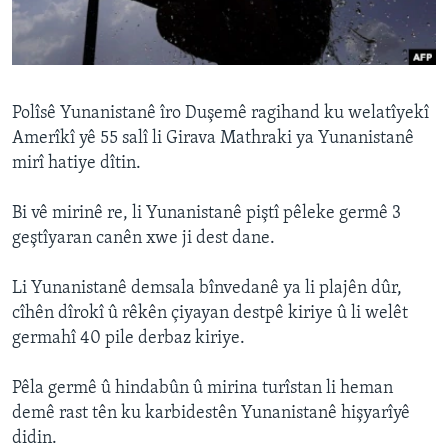
ÇAND Û HUNER
SERNIVÎS
SORANÎ
Polîsê Yunanistanê îro Duşemê ragihand ku welatîyekî
Amerîkî yê 55 salî li Girava Mathraki ya Yunanistanê
Learning English
mirî hatiye dîtin.
FOLLOW US
Bi vê mirinê re, li Yunanistanê piştî pêleke germê 3
geştîyaran canên xwe ji dest dane.
Li Yunanistanê demsala bînvedanê ya li plajên dûr,
Zimanên Din
cîhên dîrokî û rêkên çiyayan destpê kiriye û li welêt
germahî 40 pile derbaz kiriye.
Pêla germê û hindabûn û mirina turîstan li heman
demê rast tên ku karbidestên Yunanistanê hişyarîyê
didin.