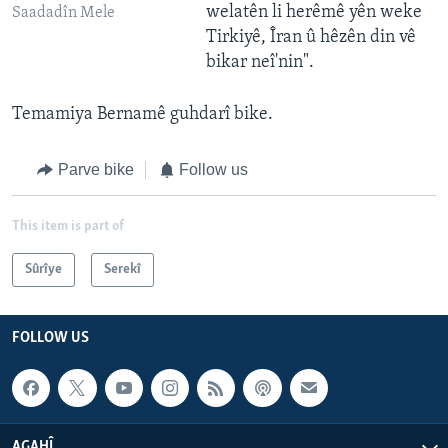
welatên li herêmê yên weke
Saadadîn Mele
Tirkiyê, Îran û hêzên din vê
bikar neî'nin".
Temamiya Bernamê guhdarî bike.
Parve bike
Follow us
This item is part of
Sûrîye
Serekî
FOLLOW US
AGAHÎ