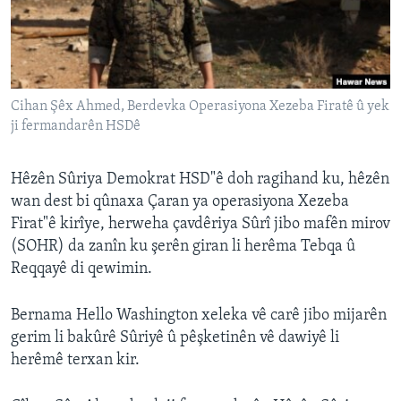
ÇAND Û HUNER
SERNIVÎS
SORANÎ
Cihan Şêx Ahmed, Berdevka Operasiyona Xezeba Firatê û yek
ji fermandarên HSDê
Learning English
FOLLOW US
Hêzên Sûriya Demokrat HSD"ê doh ragihand ku, hêzên
wan dest bi qûnaxa Çaran ya operasiyona Xezeba
Firat"ê kirîye, herweha çavdêriya Sûrî jibo mafên mirov
(SOHR) da zanîn ku şerên giran li herêma Tebqa û
Zimanên Din
Reqqayê di qewimin.
Bernama Hello Washington xeleka vê carê jibo mijarên
gerim li bakûrê Sûriyê û pêşketinên vê dawiyê li
herêmê terxan kir.