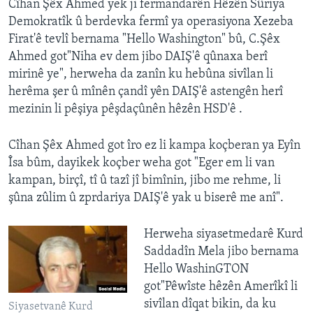
Cîhan Şêx Ahmed yek ji fermandarên Hêzên Sûriya
Demokratîk û berdevka fermî ya operasiyona Xezeba
Firat'ê tevlî bernama "Hello Washington" bû, C.Şêx
Ahmed got"Niha ev dem jibo DAIŞ'ê qûnaxa berî
mirinê ye", herweha da zanîn ku hebûna sivîlan li
herêma şer û mînên çandî yên DAIŞ'ê astengên herî
mezinin li pêşiya pêşdaçûnên hêzên HSD'ê .
Cîhan Şêx Ahmed got îro ez li kampa koçberan ya Eyîn
Îsa bûm, dayikek koçber weha got "Eger em li van
kampan, birçî, tî û tazî jî bimînin, jibo me rehme, li
şûna zûlim û zprdariya DAIŞ'ê yak u biserê me anî".
Herweha siyasetmedarê Kurd
Saddadîn Mela jibo bernama
Hello WashinGTON
got"Pêwîste hêzên Amerîkî li
sivîlan dîqat bikin, da ku
Siyasetvanê Kurd