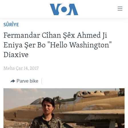
Lînkên
eksesibilîtî
Yekser
SÛRÎYE
here
DESTPÊK
Fermandar Cîhan Şêx Ahmed Ji
naveroka
NÛÇE
serekî
Eniya Şer Bo "Hello Washington"
HERÊMÊN KURDAN
Yekser
VÎDYO GALERÎ
Diaxive
here
AMERÎKA
FOTO GALERÎ
Malpera
Meha Çar 14, 2017
TIRKÎYE
RADYO
serekî
Yekser
Parve bike
SÛRÎYE
HEVPEYVÎN
here
ÎRAQ
Lêgerînê
ÎRAN
ROJHILATA NAVÎN
CÎHAN