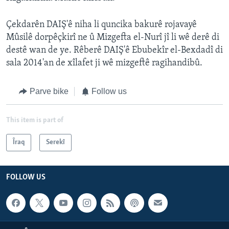
Çekdarên DAIŞ'ê niha li quncika bakurê rojavayê
Mûsilê dorpêçkirî ne û Mizgefta el-Nurî jî li wê derê di
destê wan de ye. Rêberê DAIŞ'ê Ebubekîr el-Bexdadî di
sala 2014'an de xîlafet ji wê mizgeftê ragihandibû.
Parve bike
Follow us
This item is part of
Îraq
Serekî
FOLLOW US