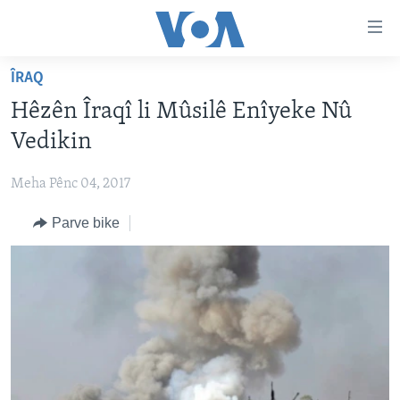
Lînkên
eksesibilîtî
Yekser
ÎRAQ
here
DESTPÊK
Hêzên Îraqî li Mûsilê Enîyeke Nû
naveroka
NÛÇE
serekî
Vedikin
HERÊMÊN KURDAN
Yekser
VÎDYO GALERÎ
here
Meha Pênc 04, 2017
AMERÎKA
FOTO GALERÎ
Malpera
Parve bike
TIRKÎYE
RADYO
serekî
Yekser
SÛRÎYE
HEVPEYVÎN
here
ÎRAQ
Lêgerînê
ÎRAN
ROJHILATA NAVÎN
CÎHAN