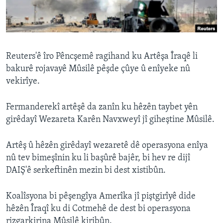
ÇAND Û HUNER
SERNIVÎS
SORANÎ
Reuters'ê îro Pêncşemê ragihand ku Artêşa Îraqê li
bakurê rojavayê Mûsilê pêşde çûye û enîyeke nû
Learning English
vekirîye.
FOLLOW US
Fermanderekî artêşê da zanîn ku hêzên taybet yên
girêdayî Wezareta Karên Navxweyî jî giheştine Mûsilê.
Zimanên Din
Artêş û hêzên girêdayî wezaretê dê operasyona enîya
nû tev bimeşînin ku li başûrê bajêr, bi hev re dijî
DAIŞ'ê serkeftinên mezin bi dest xistibûn.
Koalîsyona bi pêşengîya Amerîka jî piştgirîyê dide
hêzên Îraqî ku di Cotmehê de dest bi operasyona
rizgarkirina Mûsilê kiribûn.