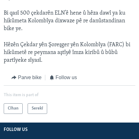
Bi qasî 500 çekdarên ELN’ê hene û hêza dawî ya ku
hikûmeta Kolombîya dixwaze pê re danûstandinan
bike ye.
Hêzên Çekdar yên Şoreşger yên Kolombîya (FARC) bi
hikûmetê re peymana aştîyê îmza kiribû û bûbû
partîyeke sîyasî.
Parve bike
Follow us
This item is part of
Cîhan
Serekî
FOLLOW US