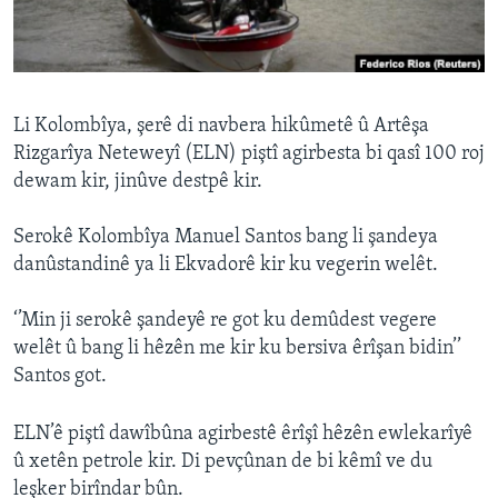
ÇAND Û HUNER
SERNIVÎS
SORANÎ
Li Kolombîya, şerê di navbera hikûmetê û Artêşa
Rizgarîya Neteweyî (ELN) piştî agirbesta bi qasî 100 roj
Learning English
dewam kir, jinûve destpê kir.
FOLLOW US
Serokê Kolombîya Manuel Santos bang li şandeya
danûstandinê ya li Ekvadorê kir ku vegerin welêt.
‘’Min ji serokê şandeyê re got ku demûdest vegere
Zimanên Din
welêt û bang li hêzên me kir ku bersiva êrîşan bidin’’
Santos got.
ELN’ê piştî dawîbûna agirbestê êrîşî hêzên ewlekarîyê
û xetên petrole kir. Di pevçûnan de bi kêmî ve du
leşker birîndar bûn.