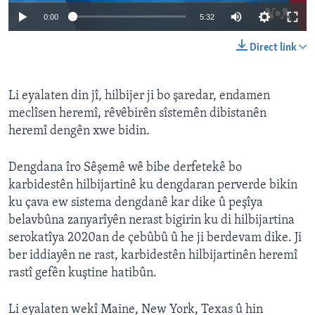
0:00
5:32
Direct link
Li eyalaten din jî, hilbijer ji bo şaredar, endamen
meclîsen heremî, rêvêbirên sîstemên dibistanên
heremî dengên xwe bidin.
Dengdana îro Sêşemê wê bibe derfetekê bo
karbidestên hilbijartinê ku dengdaran perverde bikin
ku çava ew sistema dengdanê kar dike û peşîya
belavbûna zanyarîyên nerast bigirin ku di hilbijartina
serokatîya 2020an de çebûbû û he ji berdevam dike. Ji
ber iddiayên ne rast, karbidestên hilbijartinên heremî
rastî gefên kuştine hatibûn.
Li eyalaten wekî Maine, New York, Texas û hin