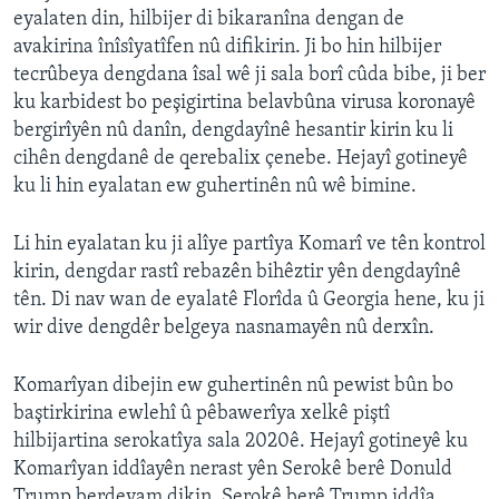
eyalaten din, hilbijer di bikaranîna dengan de
avakirina înîsîyatîfen nû difikirin. Ji bo hin hilbijer
tecrûbeya dengdana îsal wê ji sala borî cûda bibe, ji ber
ku karbidest bo peşigirtina belavbûna virusa koronayê
bergirîyên nû danîn, dengdayînê hesantir kirin ku li
cihên dengdanê de qerebalix çenebe. Hejayî gotineyê
ku li hin eyalatan ew guhertinên nû wê bimine.
Li hin eyalatan ku ji alîye partîya Komarî ve tên kontrol
kirin, dengdar rastî rebazên bihêztir yên dengdayînê
tên. Di nav wan de eyalatê Florîda û Georgia hene, ku ji
wir dive dengdêr belgeya nasnamayên nû derxîn.
Komarîyan dibejin ew guhertinên nû pewist bûn bo
baştirkirina ewlehî û pêbawerîya xelkê piştî
hilbijartina serokatîya sala 2020ê. Hejayî gotineyê ku
Komarîyan iddîayên nerast yên Serokê berê Donuld
Trump berdevam dikin. Serokê berê Trump iddîa