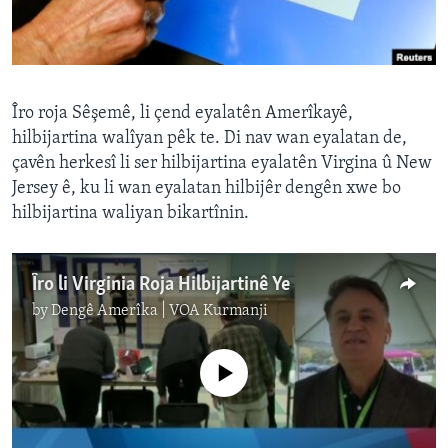
ÇAND Û HUNER
SERNIVÎS
SORANÎ
Îro roja Sêşemê, li çend eyalatên Amerîkayê,
hilbijartina walîyan pêk te. Di nav wan eyalatan de,
Learning English
çavên herkesî li ser hilbijartina eyalatên Virgina û New
Jersey ê, ku li wan eyalatan hilbijêr dengên xwe bo
FOLLOW US
hilbijartina waliyan bikartînin.
Îro li Virginia Roja Hilbijartinê Ye
Zimanên Din
by
Dengê Amerîka | VOA Kurmanji
No media source currently available