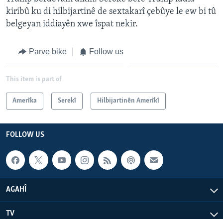
kiribû ku di hilbijartinê de sextakarî çebûye le ew bi tû
belgeyan iddiayên xwe îspat nekir.
Parve bike
Follow us
This item is part of
Amerîka
Serekî
Hilbijartinên Amerîkî
FOLLOW US
AGAHÎ
TV