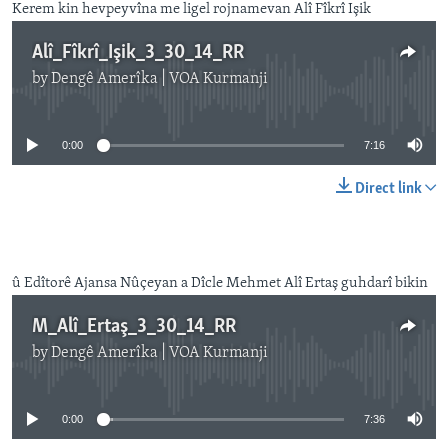
Kerem kin hevpeyvîna me ligel rojnamevan Alî Fîkrî Işik
Alî_Fîkrî_Işik_3_30_14_RR
by
Dengê Amerîka | VOA Kurmanji
No media source currently available
0:00
7:16
Direct link
û Edîtorê Ajansa Nûçeyan a Dîcle
Mehmet Alî Ertaş guhdarî bikin
M_Alî_Ertaş_3_30_14_RR
by
Dengê Amerîka | VOA Kurmanji
No media source currently available
0:00
7:36