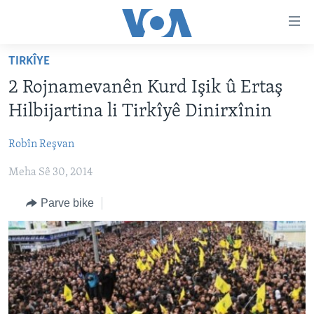
Lînkên
eksesibilîtî
Yekser
TIRKÎYE
here
DESTPÊK
2 Rojnamevanên Kurd Işik û Ertaş
naveroka
NÛÇE
serekî
Hilbijartina li Tirkîyê Dinirxînin
HERÊMÊN KURDAN
Yekser
VÎDYO GALERÎ
here
Robîn Reşvan
AMERÎKA
FOTO GALERÎ
Malpera
Meha Sê 30, 2014
TIRKÎYE
RADYO
serekî
Yekser
SÛRÎYE
HEVPEYVÎN
Parve bike
here
ÎRAQ
Lêgerînê
ÎRAN
ROJHILATA NAVÎN
CÎHAN