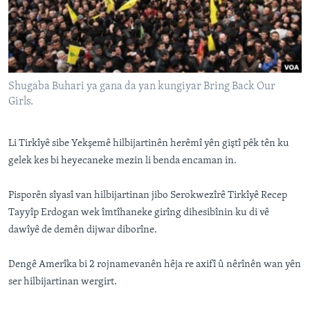
ÇAND Û HUNER
SERNIVÎS
SORANÎ
Shugaba Buhari ya gana da yan kungiyar Bring Back Our
Learning English
Girls.
FOLLOW US
Li Tirkîyê sibe Yekşemê hilbijartinên herêmî yên giştî pêk tên ku
gelek kes bi heyecaneke mezin li benda encaman in.
Pisporên sîyasî van hilbijartinan jibo Serokwezîrê Tirkîyê Recep
Zimanên Din
Tayyîp Erdogan wek îmtîhaneke girîng dihesibînin ku di vê
dawîyê de demên dijwar diborîne.
Dengê Amerîka bi 2 rojnamevanên hêja re axifî û nêrînên wan yên
ser hilbijartinan wergirt.