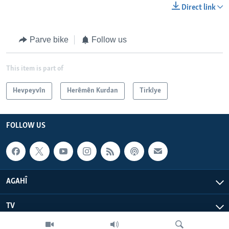
Direct link
Parve bike
Follow us
This item is part of
Hevpeyvîn
Herêmên Kurdan
Tirkîye
FOLLOW US
AGAHÎ
TV