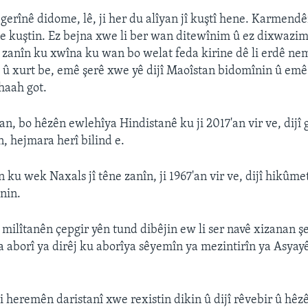
gerînê didome, lê, ji her du alîyan jî kuştî hene. Karmend
e kuştin. Ez bejna xwe li ber wan ditewînim û ez dixwazi
 zanîn ku xwîna ku wan bo welat feda kirine dê li erdê ne
êz û xurt be, emê şerê xwe yê dijî Maoîstan bidomînin û emê
Shaah got.
n, bo hêzên ewlehîya Hindistanê ku ji 2017'an vir ve, dijî 
n, hejmara herî bilind e.
ku wek Naxals jî têne zanîn, ji 1967'an vir ve, dijî hikûme
nin.
ilîtanên çepgir yên tund dibêjin ew li ser navê xizanan şe
a aborî ya dirêj ku aborîya sêyemîn ya mezintirîn ya Asyayê
i heremên daristanî xwe rexistin dikin û dijî rêvebir û hê