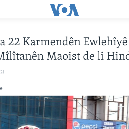
a 22 Karmendên Ewlehîyê
Mîlîtanên Maoist de li Hin
021
ke