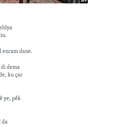
ehîya
in.
al encam dane.
 di dema
de, ku çar
ê ye, pêk
î da