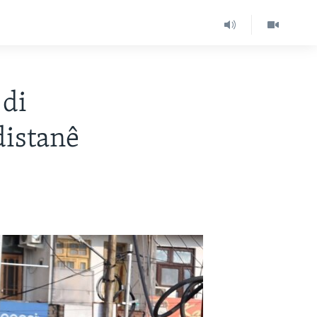
 di
distanê