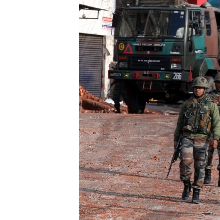
ÇAND Û HUNER
SERNIVÎS
SORANÎ