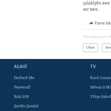
çalakîyên xwe 
ser xwe.
Parve bi
This item is part of
Cîhan
Ser
AGAHÎ
TV
Learning English
Derbarê Me
Kurd Conne
FOLLOW US
Peywendî
Mêvan û Mi
Xala 508
Vîdyo Galer
Şertên Qanûnî
Zimanên Din