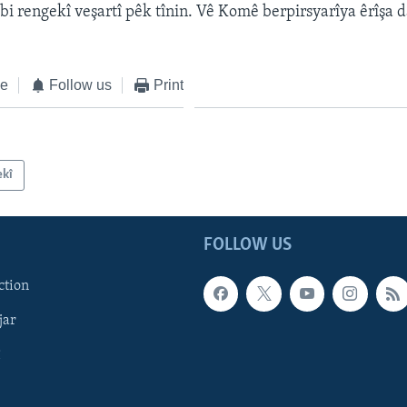
bi rengekî veşartî pêk tînin. Vê Komê berpirsyarîya êrîşa 
ke
Follow us
Print
ekî
FOLLOW US
ction
jar
î