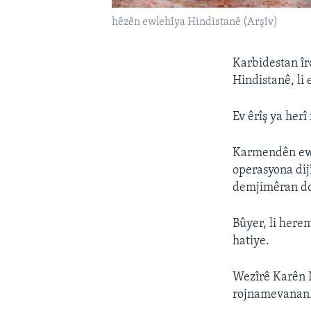
hêzên ewlehîya Hindistanê (Arşîv)
Karbidestan î
Hindistanê, li 
Ev êrîş ya her
Karmendên ewl
operasyona dij
demjimêran dom
Bûyer, li here
hatiye.
Wezîrê Karên 
rojnamevanan