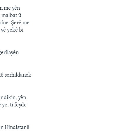
ên me yên
m malbat û
mîne. Şerê me
 vê yekê bi
gerîlayên
tê serhildanek
r dikin, yên
 ye, ti feyde
zên Hindistanê