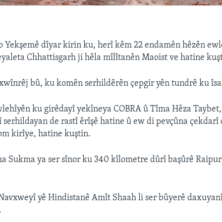
ro Yekşemê dîyar kirin ku, herî kêm 22 endamên hêzên ewl
eyaleta Chhattisgarh ji hêla mîlîtanên Maoist ve hatine kuşt
î xwînrêj bû, ku komên serhildêrên çepgir yên tundrê ku îs
ehîyên ku girêdayî yekîneya COBRA û Tîma Hêza Taybet,
î serhildayan de rastî êrîşê hatine û ew di pevçûna çekdarî 
 kirîye, hatine kuştin.
ma Sukma ya ser sînor ku 340 kîlometre dûrî başûrê Raipur
Navxweyî yê Hindistanê Amît Shaah li ser bûyerê daxuyan
.