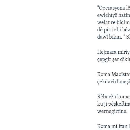
"Operasyona lê
ewlehîyê hatin
welat re bidim
dê pirtir bi h
dawî bikin, " 
Hejmara mirîya
çepgir şer diki
Koma Maoîstan 
çekdarî dimeşî
Rêberên koma m
ku ji pêşkeftin
wernegirtine.
Koma mîlîtan l